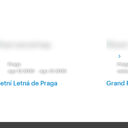
Praga
Prag
ago 12 2026
-
ago 31 2026
sete
etní Letná de Praga
Grand 