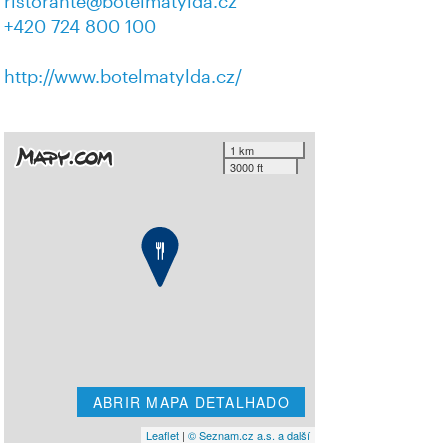
ristorante@botelmatylda.cz
+420 724 800 100
http://www.botelmatylda.cz/
1 km
3000 ft
ABRIR MAPA DETALHADO
Leaflet
|
© Seznam.cz a.s. a další