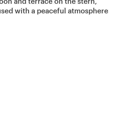
oon and terrace on the stern,
 fused with a peaceful atmosphere