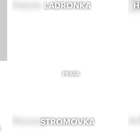
LADRONKA
H
PRAGA
STROMOVKA
A