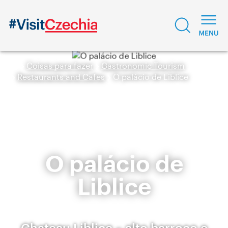
Coisas para fazer
Gastronomic Tourism
Restaurants and Cafes
O palácio de Liblice
O palácio de
Liblice
Chateau Liblice – alto barroco e