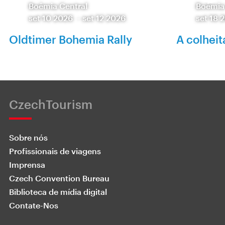
Boêmia Central
Boêmia
set 10 2026
-
set 12 2026
set 18 
Oldtimer Bohemia Rally
A colheit
CzechTourism
Sobre nós
Profissionais de viagens
Imprensa
Czech Convention Bureau
Biblioteca de mídia digital
Contate-Nos