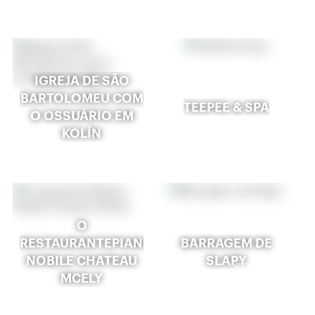
IGREJA DE SÃO
BARTOLOMEU COM
TEEPEE & SPA
O OSSUÁRIO EM
KOLÍN
O
RESTAURANTEPIANO
BARRAGEM DE
NOBILE CHATEAU
SLAPY
MCELY