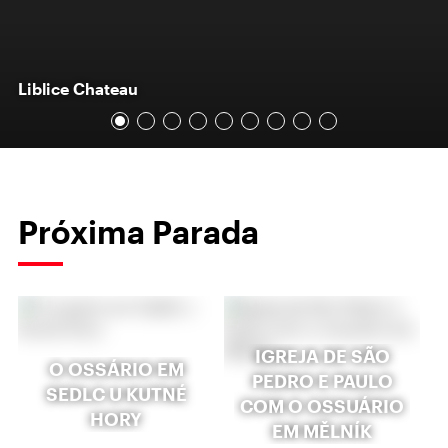
Liblice Chateau
Próxima Parada
IGREJA DE SÃO
O OSSÁRIO EM
PEDRO E PAULO
SEDLC U KUTNÉ
COM O OSSUÁRIO
HORY
EM MĚLNÍK