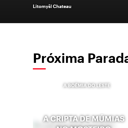
Litomyšl Chateau
Próxima Parad
A BOÊMIA DO LESTE
A CRIPTA DE MÚMIAS