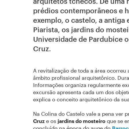
arquitetos tchecos. De uma 
prédios contemporâneos e his
exemplo, o castelo, a antiga
Piarista, os jardins do most
Universidade de Pardubice o
Cruz.
A revitalização de toda a área ocorreu
âmbito profissional arquitetônico. Dur
Informações organiza regularmente ex
excursão apresenta cada um dos objet
explica o conceito arquitetônico da su
Na Colina do Castelo vale a pena ver 
Cruz
e os
jardins do mosteiro
que se en
concluído na época do auge do
Barroc