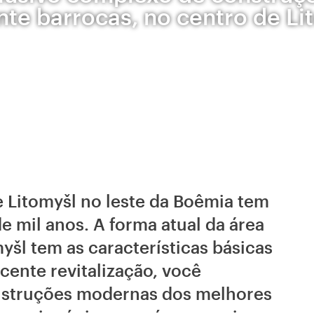
te barrocas, no centro de Li
e Litomyšl no leste da Boêmia tem
e mil anos. A forma atual da área
yšl tem as características básicas
cente revitalização, você
nstruções modernas dos melhores