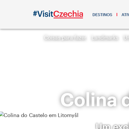
DESTINOS
ATI
Coisas para fazer
Landmarks
Ur
Colina 
Um excl