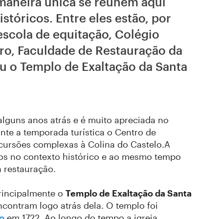
maneira única se reúnem aqui
tóricos. Entre eles estão, por
 escola de equitação, Colégio
eiro, Faculdade de Restauração da
u o Templo de Exaltação da Santa
 alguns anos atrás e é muito apreciada no
ante a temporada turística o Centro de
cursões complexas à Colina do Castelo.A
os no contexto histórico e ao mesmo tempo
a restauração.
principalmente o
Templo de Exaltação da Santa
contram logo atrás dela. O templo foi
o
em 1722. Ao longo do tempo a igreja