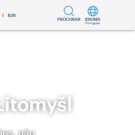
B2B
PROCURAR
IDIOMA
Português
Litomyšl
ões, não