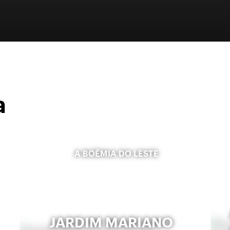
a
A BOÊMIA DO LESTE
JARDIM MARIANO