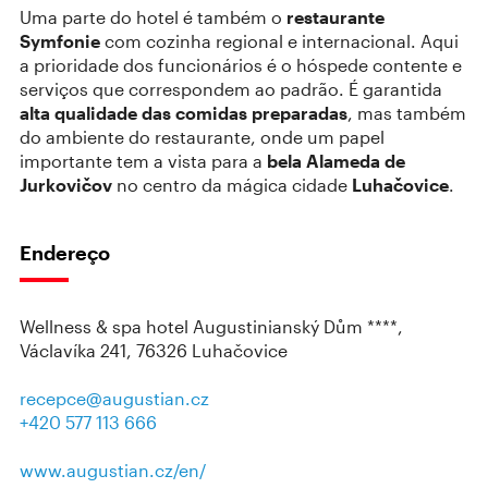
Uma parte do hotel é também o
restaurante
Symfonie
com cozinha regional e internacional. Aqui
a prioridade dos funcionários é o hóspede contente e
serviços que correspondem ao padrão. É garantida
alta qualidade das comidas preparadas
, mas também
do ambiente do restaurante, onde um papel
importante tem a vista para a
bela Alameda de
Jurkovičov
no centro da mágica cidade
Luhačovice
.
Endereço
Wellness & spa hotel Augustinianský Dům ****,
Václavíka 241, 76326 Luhačovice
recepce@augustian.cz
+420 577 113 666
www.augustian.cz/en/