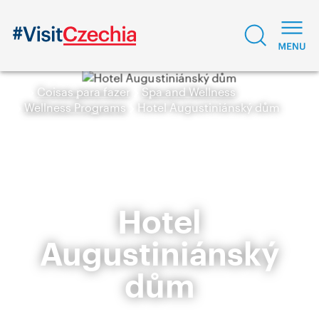
Coisas para fazer
Spa and Wellness
Wellness Programs
Hotel Augustiniánský dům
Hotel
Augustiniánský
dům