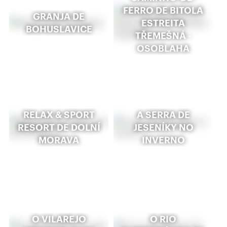
FERRO DE BITOLA
GRANJA DE
ESTREITA
BOHUSLAVICE
TŘEMEŠNÁ -
OSOBLAHA
RELAX & SPORT
A SERRA DE
RESORT DE DOLNÍ
JESENÍKY NO
MORAVA
INVERNO
O VILAREJO
O RIO