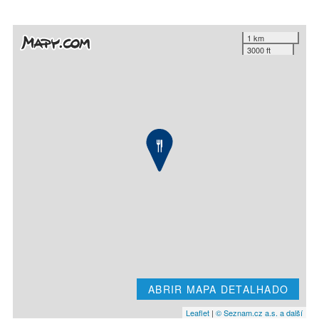
1 km
3000 ft
ABRIR MAPA DETALHADO
Leaflet
|
© Seznam.cz a.s. a další