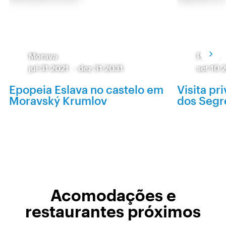
Morava
Praga
jul 31 2021
-
dez 31 2031
set 10 
Epopeia Eslava no castelo em
Visita pr
Moravský Krumlov
dos Segr
Acomodações e
restaurantes próximos