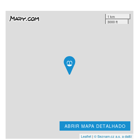
1 km
3000 ft
ABRIR MAPA DETALHADO
Leaflet
|
© Seznam.cz a.s. a další