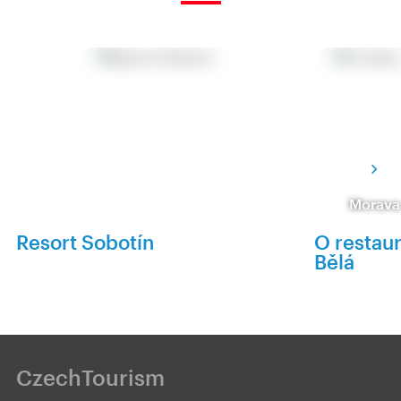
Morava
Resort Sobotín
O restau
Bělá
CzechTourism