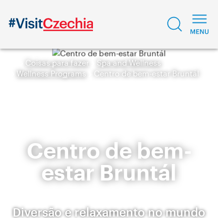
Coisas para fazer
Spa and Wellness
Wellness Programs
Centro de bem-estar Bruntál
Centro de bem-
estar Bruntál
Diversão e relaxamento no mundo