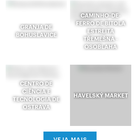
CAMINHO-DE-
FERRO DE BITOLA
GRANJA DE
ESTREITA
BOHUSLAVICE
TŘEMEŠNÁ -
OSOBLAHA
CENTRO DE
CIÊNCIA E
HAVELSKÝ MARKET
TECNOLOGIA DE
OSTRAVA
VEJA MAIS