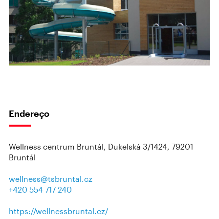
Endereço
Wellness centrum Bruntál, Dukelská 3/1424, 79201
Bruntál
wellness@tsbruntal.cz
+420 554 717 240
https://wellnessbruntal.cz/