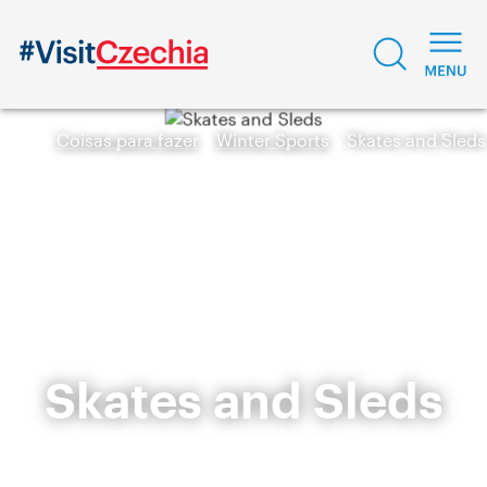
Coisas para fazer
Winter Sports
Skates and Sleds
Skates and Sleds