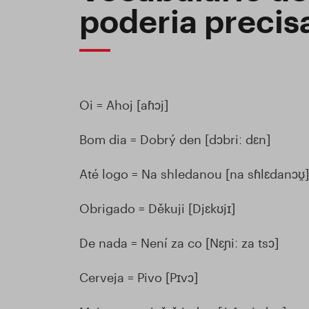
poderia precis
Oi = Ahoj [aɦɔj]
Bom dia = Dobrý den [dɔbriː dɛn]
Até logo = Na shledanou [na sɦlɛdanɔʊ̯]
Obrigado = Děkuji [Djɛkʊjɪ]
De nada = Není za co [Nɛɲiː za tsɔ]
Cerveja = Pivo [Pɪvɔ]