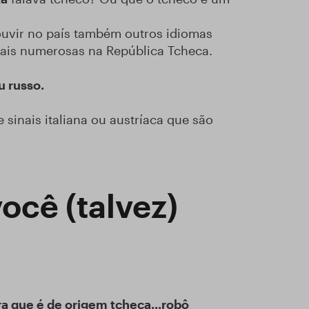
ouvir no país também outros idiomas
mais numerosas na República Tcheca.
u russo.
inais italiana ou austríaca que são
ocê (talvez)
a que é de origem tcheca...robô