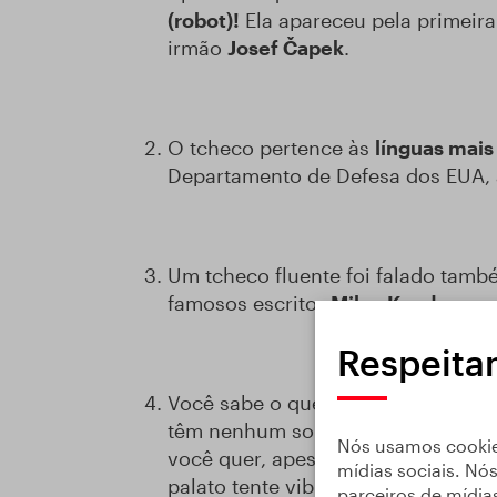
(robot)!
Ela apareceu pela primeira
irmão
Josef Čapek
.
O tcheco pertence às
línguas mai
Departamento de Defesa dos EUA, a
Um tcheco fluente foi falado tamb
famosos escritor
Milan Kundera
que
Respeita
Você sabe o que é “vibrante alveol
têm nenhum som parecido. Para os 
Nós usamos cookies
você quer, apesar de tudo, tentá-l
mídias sociais. N
palato tente vibrá-la. Deveria sa
parceiros de mídia