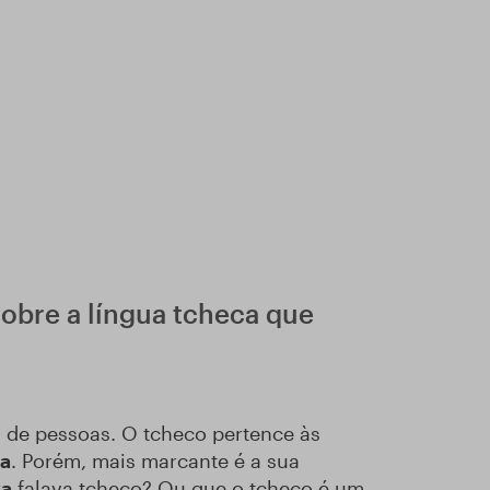
sobre a língua tcheca que
s de pessoas. O tcheco pertence às
ta
. Porém, mais marcante é a sua
ka
falava tcheco? Ou que o tcheco é um