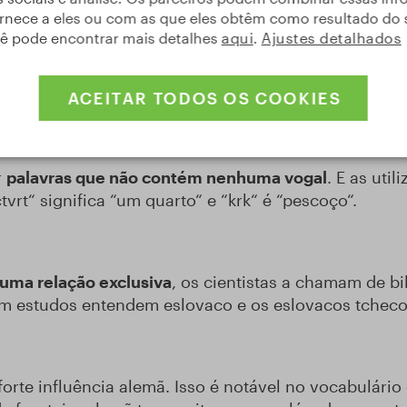
rnece a eles ou com as que eles obtêm como resultado do 
cê pode encontrar mais detalhes
aqui
.
Ajustes detalhados
mente no território da República Tcheca. Mas, algum
ânia, nos EUA, no Canadá ou na Austrália
.
ACEITAR TODOS OS COOKIES
r
palavras que não contém nenhuma vogal
. E as uti
čtvrt“ significa “um quarto“ e “krk“ é “pescoço“.
 uma relação exclusiva
, os cientistas a chamam de bi
em estudos entendem eslovaco e os eslovacos tcheco
orte influência alemã. Isso é notável no vocabulári