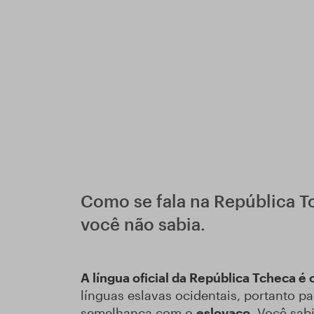
Como se fala na República Tc
você não sabia.
A língua oficial da República Tcheca é 
línguas eslavas ocidentais, portanto 
semelhança com o
eslovaco
. Você sab