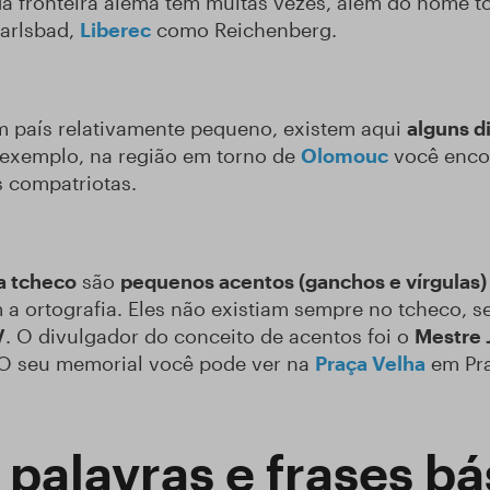
da fronteira alemã tem muitas vezes, além do nome
arlsbad,
Liberec
como Reichenberg.
m país relativamente pequeno, existem aqui
alguns d
 exemplo, na região em torno de
Olomouc
você encon
 compatriotas.
ma tcheco
são
pequenos acentos (ganchos e vírgulas) 
am a ortografia. Eles não existiam sempre no tcheco
V
. O divulgador do conceito de acentos foi o
Mestre 
a. O seu memorial você pode ver na
Praça Velha
em Pr
 palavras e frases b