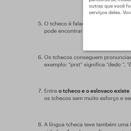
outras que você fo
serviços deles. Vo
O tcheco é falado quase exclusiva
pode encontrar na
Romênia, na Ucr
Os tchecos conseguem pronuncia
exemplo: “prst“ significa “dedo “, “
Entre
o tcheco e o eslovaco existe
os tchecos sem muito esforço e s
A língua tcheca teve também uma f