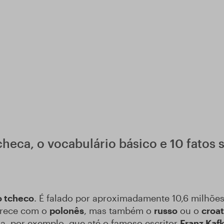
heca, o vocabulário básico e 10 fatos 
o tcheco
. É falado por aproximadamente 10,6 milhõe
parece com o
polonês
, mas também o
russo
ou o
croa
ia, por exemplo, que até o famoso escritor
Franz Kaf