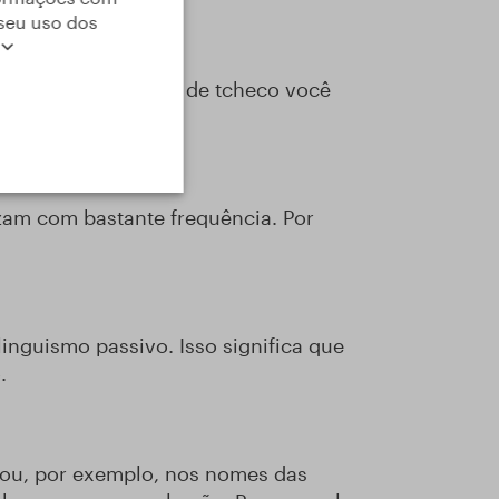
seu uso dos
as pequenas “ilhas” de tcheco você
lizam com bastante frequência. Por
linguismo passivo. Isso significa que
.
o ou, por exemplo, nos nomes das