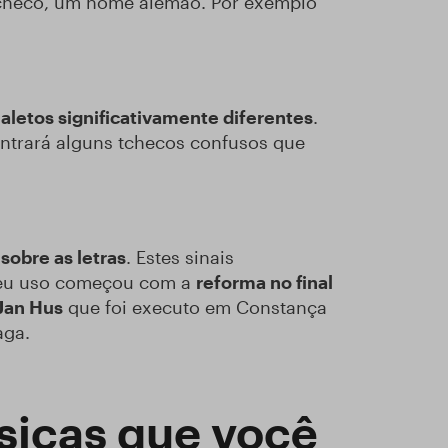
 tcheco, um nome alemão. Por exemplo
ialetos significativamente diferentes
.
trará alguns tchecos confusos que
sobre as letras
. Estes sinais
, seu uso começou com a
reforma no final
Jan Hus
que foi executo em Constança
aga.
ásicas que você