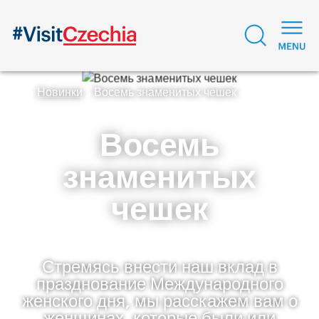
Новинки
Восемь знаменитых чешек
Восемь
знаменитых
чешек
Стремясь внести наш вклад в
празднование Международного
женского дня, мы расскажем вам о
женщинах, которые были или