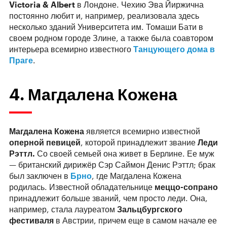
Victoria & Albert
в Лондоне. Чехию Эва Йиржична
постоянно любит и, например, реализовала здесь
несколько зданий Университета им. Томаши Бати в
своем родном городе Злине, а также была соавтором
интерьера всемирно известного
Танцующего дома в
Праге
.
4. Магдалена Кожена
Магдалена Кожена
является всемирно известной
оперной певицей
, которой принадлежит звание
Леди
Рэттл.
Со своей семьей она живет в Берлине. Ее муж
— британский дирижёр Сэр Саймон Денис Рэттл; брак
был заключен в
Брно
, где Магдалена Кожена
родилась. Известной обладательнице
меццо-сопрано
принадлежит больше званий, чем просто леди. Она,
например, стала лауреатом
Зальцбургского
фестиваля
в Австрии, причем еще в самом начале ее