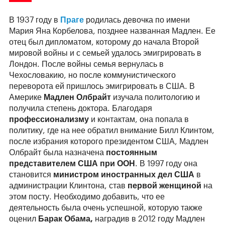
В 1937 году в
Праге
родилась девочка по имени
Мария Яна Корбелова, позднее названная Мадлен. Ее
отец был дипломатом, которому до начала Второй
мировой войны и с семьей удалось эмигрировать в
Лондон. После войны семья вернулась в
Чехословакию, но после коммунистического
переворота ей пришлось эмигрировать в США. В
Америке
Мадлен Олбрайт
изучала политологию и
получила степень доктора. Благодаря
профессионализму
и контактам, она попала в
политику, где на нее обратил внимание Билл Клинтом,
после избрания которого президентом США, Мадлен
Олбрайт была назначена
постоянным
представителем США при ООН
. В 1997 году она
становится
министром иностранных дел США
в
администрации Клинтона, став
первой женщиной
на
этом посту. Необходимо добавить, что ее
деятельность была очень успешной, которую также
оценил
Барак Обама,
наградив в 2012 году Мадлен