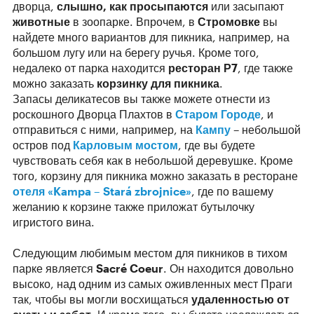
дворца,
слышно, как просыпаются
или засыпают
животные
в зоопарке. Впрочем, в
Стромовке
вы
найдете много вариантов для пикника, например, на
большом лугу или на берегу ручья. Кроме того,
недалеко от парка находится
ресторан Р7
, где также
можно заказать
корзинку для пикника
.
Запасы деликатесов вы также можете отнести из
роскошного Дворца Плахтов в
Старом Городе
, и
отправиться с ними, например, на
Кампу
– небольшой
остров под
Карловым мостом
, где вы будете
чувствовать себя как в небольшой деревушке. Кроме
того, корзину для пикника можно заказать в ресторане
отеля «Kampa – Stará zbrojnice»
, где по вашему
желанию к корзине также приложат бутылочку
игристого вина.
Следующим любимым местом для пикников в тихом
парке является
Sacré Coeur
. Он находится довольно
высоко, над одним из самых оживленных мест Праги
так, чтобы вы могли восхищаться
удаленностью от