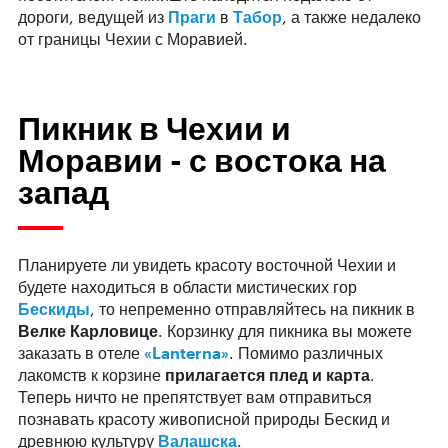
дороги, ведущей из
Праги
в
Табор
, а также недалеко
от границы Чехии с Моравией.
Пикник в Чехии и
Моравии - с востока на
запад
Планируете ли увидеть красоту восточной Чехии и
будете находиться в области мистических гор
Бескиды
, то непременно отправляйтесь на пикник в
Велке Карловице
. Корзинку для пикника вы можете
заказать в отеле
«Lanterna»
. Помимо различных
лакомств к корзине
прилагается плед и карта
.
Теперь ничто не препятствует вам отправиться
познавать красоту живописной природы Бескид и
древнюю культуру
Валашска
.