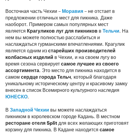
Восточная часть Чехии –
Моравия
– не отстает в
предложении отличных мест для пикника. Даже
наоборот. Примером самых популярных мест
является
Крагуликов луг для пикников
в
Тельчи
. На
нем вы можете полностью расслабиться и
наслаждаться гурманскими впечатлениями. Крагулик
является одним из
старейших производителей
колбасных изделий
в Чехии, и на своем лугу во
время сезона сервирует
самое лучшее из своего
ассортимента
. Это место для пикника находится в
самом
сердце города Тельч
, который благодаря
уникальному историческому центру и красивому замку
внесен в список Всемирного культурного наследия
ЮНЕСКО
.
В
Западной Чехии
вы можете наслаждаться
пикником в королевском городе Кадань. В местном
ресторане отеля Split
для всех желающих приготовят
корзину для пикника. В Кадане находится
самое