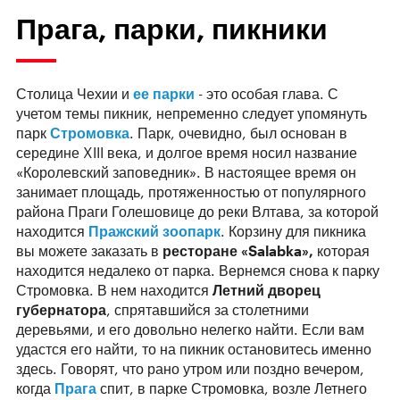
Прага, парки, пикники
Столица Чехии и
ее парки
- это особая глава. С
учетом темы пикник, непременно следует упомянуть
парк
Стромовка
. Парк, очевидно, был основан в
середине XIII века, и долгое время носил название
«Королевский заповедник». В настоящее время он
занимает площадь, протяженностью от популярного
района Праги Голешовице до реки Влтава, за которой
находится
Пражский зоопарк
. Корзину для пикника
вы можете заказать в
ресторане «Salabka»,
которая
находится недалеко от парка. Вернемся снова к парку
Стромовка. В нем находится
Летний дворец
губернатора
, спрятавшийся за столетними
деревьями, и его довольно нелегко найти. Если вам
удастся его найти, то на пикник остановитесь именно
здесь. Говорят, что рано утром или поздно вечером,
когда
Прага
спит, в парке Стромовка, возле Летнего