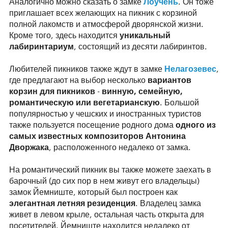
Аналогично можно сказать о замке
Лоучень
. Он тоже
приглашает всех желающих на пикник с корзиной
полной лакомств и атмосферой дворянской жизни.
Кроме того, здесь находится
уникальный
лабиринтариум
, состоящий из десяти лабиринтов.
Любителей пикников также ждут в замке
Нелагозевес
,
где предлагают на выбор несколько
вариантов
корзин для пикников
-
винную, семейную,
романтическую или вегетарианскую
. Большой
популярностью у чешских и иностранных туристов
также пользуется посещение родного дома
одного из
самых известных композиторов Антонина
Дворжака
, расположенного недалеко от замка.
На романтический пикник вы также можете заехать в
барочный (до сих пор в нем живут его владельцы)
замок Йемниште, который был построен как
элегантная летняя резиденция
. Владелец замка
живет в левом крыле, остальная часть открыта для
посетителей. Йемниште находится недалеко от