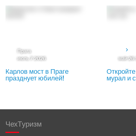
Прага
июль 7 2026
май 26
Карлов мост в Праге
Откройте
празднует юбилей!
мурал и с
ЧехТуризм