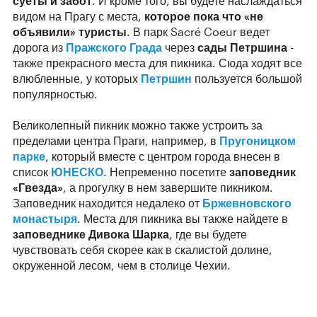
суеты и забот
. И кроме того, вы будете наслаждаться
видом на Прагу с места,
которое пока что «не
объявили» туристы
. В парк Sacré Coeur ведет
дорога из
Пражского Града
через
сады Петршина
-
также прекрасного места для пикника. Сюда ходят все
влюбленные, у которых
Петршин
пользуется большой
популярностью.
Великолепный пикник можно также устроить за
пределами центра Праги, например, в
Пругоницком
парке
, который вместе с центром города внесен в
список
ЮНЕСКО
. Непременно посетите
заповедник
«Гвезда»
, а прогулку в нем завершите пикником.
Заповедник находится недалеко от
Бржевновского
монастыря
. Места для пикника вы также найдете в
заповеднике Дивока Шарка
, где вы будете
чувствовать себя скорее как в скалистой долине,
окруженной лесом, чем в столице Чехии.