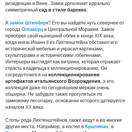
резиденции в Вене. Замок дополняет идеально
симметричный
сад в стиле барокко
.
А
замок Штенберк
? Его вы найдете чуть севернее от
города
Оломоуц
в Центральной Моравии. Замок
приобрел свой нынешний облик в конце XIX века,
когда князь Иоанн II из Лихтенштейна обставил его
исторической мебелью и украсил картинами,
скульптурами и историческими гобеленами.
Интерьеры выглядят как витрина, которая отражает
страсть владельца к коллекционированию. Он
сосредоточился на
коллекционировании
артефактов итальянского Возрождения
, а его
коллекция даже по сегодняшним меркам очень
обширна. Не забудьте также прогуляться по
замковому лесопарку, основание которого датируется
началом XX века.
Стопы рода Лихтенштейнов также ведут и во многие
другие места. Например, в костел в
Крштинах
, в