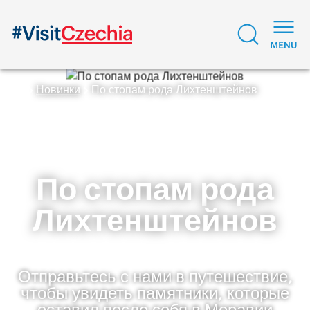
Новинки
По стопам рода Лихтенштейнов
По стопам рода
Лихтенштейнов
Отправьтесь с нами в путешествие,
чтобы увидеть памятники, которые
оставил после себя в Моравии