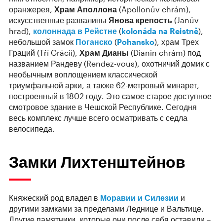
оранжерея,
Храм Аполлона
(Apollonův chrám),
искусственные развалины
Янова крепость
(Janův
hrad),
колоннада в Рейстне
(
kolonáda na Reistně
),
небольшой замок
Поганско
(
Pohansko
), храм Трех
Граций (Tří Grácií),
Храм Дианы
(Dianin chrám) под
названием Рандеву (Rendez-vous), охотничий домик с
необычным воплощением классической
триумфальной арки, а также 62-метровый минарет,
построенный в 1802 году. Это самое старое доступное
смотровое здание в Чешской Республике. Сегодня
весь комплекс лучше всего осматривать с седла
велосипеда.
Замки Лихтенштейнов
Княжеский род владел в
Моравии и Силезии
и
другими замками за пределами Леднице и Вальтице.
Другие памятники, которые они после себя оставили –