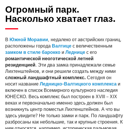
Огромный парк.
Насколько хватает глаз.
В
Южной Моравии
, недалеко от австрийских границ,
расположены города
Валтице
с величественным
замком в стиле барокко
и
Леднице
с его
романтической неоготической летней
резиденцией
. Эти два замка принадлежали семье
Лихтенштейнов, и они решили создать между ними
сложный ландшафтный комплекс.
Сегодня он
носит название
Ледницко-Валтицкого комплекса
и
включен в список Всемирного культурного наследия
ЮНЕСКО. Весь комплекс был построен в XVIII – XIX
веках и первоначально именно здесь должен был
возникнуть центр поместья Лихтенштейнов. А что вы
здесь увидите? Не только замки и парк. По ландшафту
разбросаны как небольшие, так и крупные строения. К
ним относятся, например, историческая пальмовая