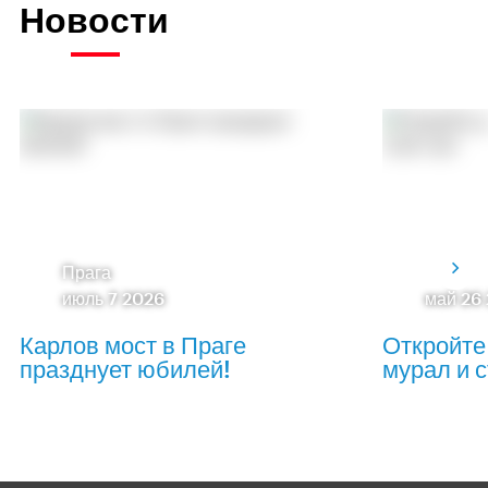
Новости
Прага
июль 7 2026
май 26
Карлов мост в Праге
Откройте
празднует юбилей!
мурал и с