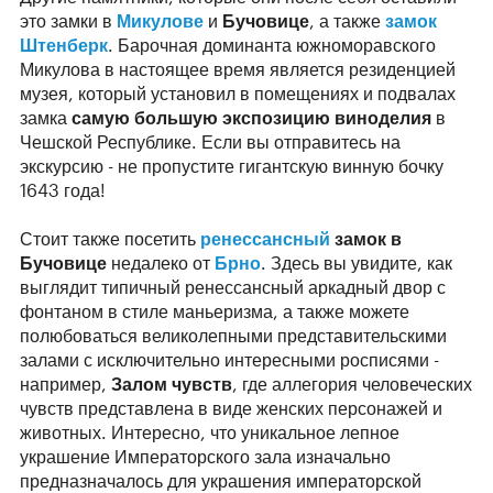
это замки в
Микулове
и
Бучовице
, а также
замок
Штенберк
. Барочная доминанта южноморавского
Микулова в настоящее время является резиденцией
музея, который установил в помещениях и подвалах
замка
самую большую экспозицию виноделия
в
Чешской Республике. Если вы отправитесь на
экскурсию - не пропустите гигантскую винную бочку
1643 года!
Стоит также посетить
ренессансный
замок в
Бучовице
недалеко от
Брно
. Здесь вы увидите, как
выглядит типичный ренессансный аркадный двор с
фонтаном в стиле маньеризма, а также можете
полюбоваться великолепными представительскими
залами с исключительно интересными росписями -
например,
Залом чувств
, где аллегория человеческих
чувств представлена в виде женских персонажей и
животных. Интересно, что уникальное лепное
украшение Императорского зала изначально
предназначалось для украшения императорской