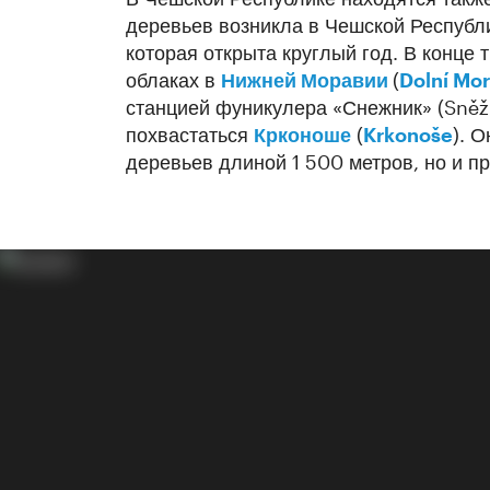
деревьев возникла в Чешской Республ
которая открыта круглый год. В конце
облаках в
Нижней Моравии
(
Dolní Mo
станцией фуникулера «Снежник» (Sněžn
похвастаться
Крконоше
(
Krkonoše
). 
деревьев длиной 1 500 метров, но и п