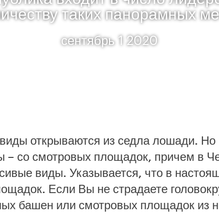
личеству таких панорамных ме
сентябрь 1 2020
 виды открываются из седла лошади. Но
ы – со смотровых площадок, причем в Ч
сивые виды. Указывается, что в настоя
ощадок. Если Вы не страдаете головок
рных башен или смотровых площадок из 