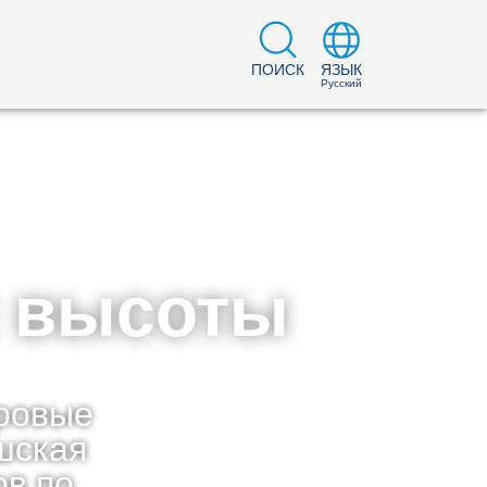
ПОИСК
ЯЗЫК
Русский
с высоты
ровые
шская
ов по