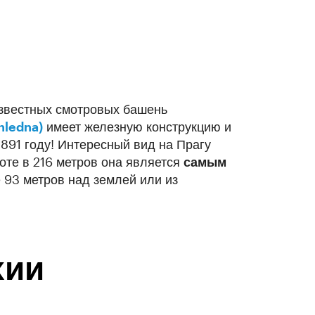
известных смотровых башень
hledna)
имеет железную конструкцию и
1891 году! Интересный вид на Прагу
соте в 216 метров она является
самым
 93 метров над землей или из
хии