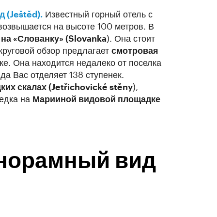
 (Ještěd).
Известный горный отель с
озвышается на высоте 100 метров. В
на «Слованку» (Slovanka
). Она стоит
круговой обзор предлагает
смотровая
е. Она находится недалеко от поселка
да Вас отделяет 138 ступенек.
их скалах (Jetřichovické stěny
),
седка на
Марииной видовой площадке
анорамный вид