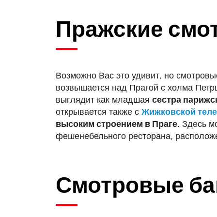
Пражские смо
Возможно Вас это удивит, но смотров
возвышается над Прагой с холма Пет
выглядит как младшая
сестра париж
открывается также с
Жижковской телев
высоким строением в Праге
. Здесь м
фешенебельного ресторана, расположе
Смотровые ба