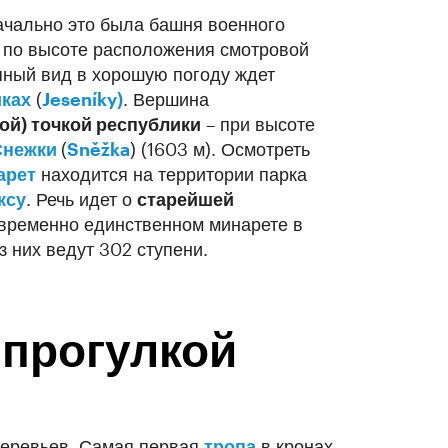
ачально это была башня военного
й по высоте расположения смотровой
ный вид в хорошую погоду ждет
ках
(
Jeseníky)
. Вершина
ой) точкой республики
– при высоте
Снежки
(
Sněžka
) (1603 м). Осмотреть
арет
находится на территории парка
ксу
. Речь идет о
старейшей
новременно единственном минарете в
 них ведут 302 ступени.
 прогулкой
деревьев. Самая первая
тропа
в кронах