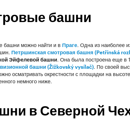
тровые башни
ые башни можно найти и в
Праге
. Одна из наиболее 
ршин.
Петршинская смотровая башня (Petřínská roz
ской Эйфелевой башни
. Она была построена еще в 
изионной башни (Žižkovský vysílač)
. По своей вы
ожно осматривать окрестности с площадки на высоте
нного немного ниже.
шни в Северной Че