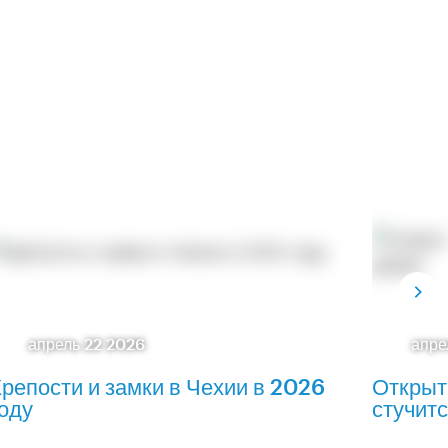
апрель 22 2026
апре
репости и замки в Чехии в 2026
Открыт
оду
стучитс