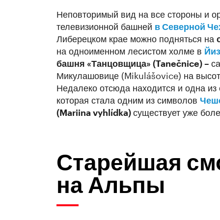
Неповторимый вид на все стороны и о
телевизионной башней
в Северной Че
Либерецком крае можно подняться на
на одноименном лесистом холме в
Йиз
башня «Танцовщица» (Tanečnice) –
с
Микулашовице (Mikulášovice) на высот
Недалеко отсюда находится и одна из 
которая стала одним из символов
Чешс
(Mariina vyhlídka)
существует уже бол
Старейшая см
на Альпы