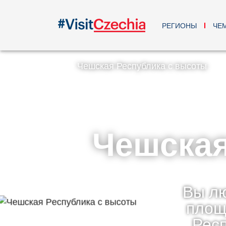
РЕГИОНЫ
ЧЕ
Чешская Республика с высоты
Чешская
Вы л
площ
Респ