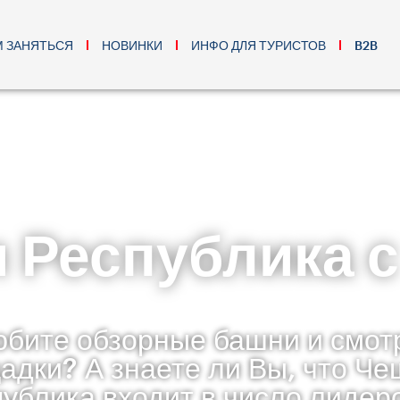
М ЗАНЯТЬСЯ
НОВИНКИ
ИНФО ДЛЯ ТУРИСТОВ
B2B
 Республика 
юбите обзорные башни и смот
адки? А знаете ли Вы, что Че
ублика входит в число лидер