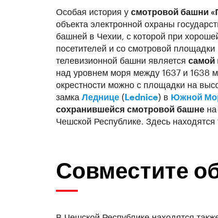
Особая история у
смотровой башни «П
объекта электронной охраны государс
башней в Чехии, с которой при хорош
посетителей и со смотровой площадки
телевизионной башни является
самой 
над уровнем моря между 1637 и 1638 
окрестности можно с площадки на выс
замка
Леднице
(
Lednice
) в
Южной Мо
сохранившейся смотровой башне
на 
Чешской Республике. Здесь находятся 
Совместите об
В Чешской Республике находятся такж