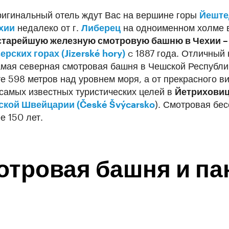
ригинальный отель ждут Вас на вершине горы
Йештед
хии
недалеко от г.
Либерец
на одноименном холме в
старейшую железную смотровую башню в Чехии – 
ерских горах (Jizerské hory)
c 1887 года. Отличный 
амая северная смотровая башня в Чешской Республик
е 598 метров над уровнем моря, а от прекрасного ви
самых известных туристических целей в
Йетриховицк
кой Швейцарии (České Švýcarsko
). Смотровая бе
ее 150 лет.
отровая башня и п