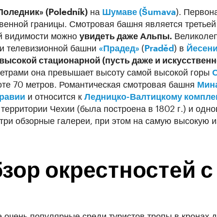
оледник» (Poledník)
на
Шумаве (Šumava
). Первон
твенной границы. Смотровая башня является третье
ей видимости можно
увидеть даже Альпы.
Великолеп
 и телевизионной башни
«Прадед»
(
Praděd
) в
Йесени
высокой стационарной (пусть даже и искусственн
метрами она превышает высоту самой высокой горы
оте 70 метров. Романтическая смотровая башня
Мин
равии
и относится к
Ледницко-Валтицкому компле
территории Чехии (была построена в 1802 г.) и од
три обзорные галереи, при этом на самую высокую из
зор окрестностей с
е очень популярные среди туристов тропы в кронах 