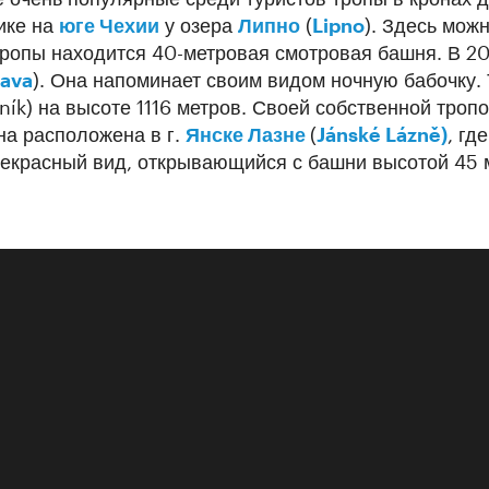
ике на
юге Чехии
у озера
Липно
(
Lipno
). Здесь мож
 тропы находится 40-метровая смотровая башня. В 2
rava
). Она напоминает своим видом ночную бабочку.
ík) на высоте 1116 метров. Своей собственной тропо
Она расположена в г.
Янске Лазне
(
Jánské Lázně)
, гд
рекрасный вид, открывающийся с башни высотой 45 