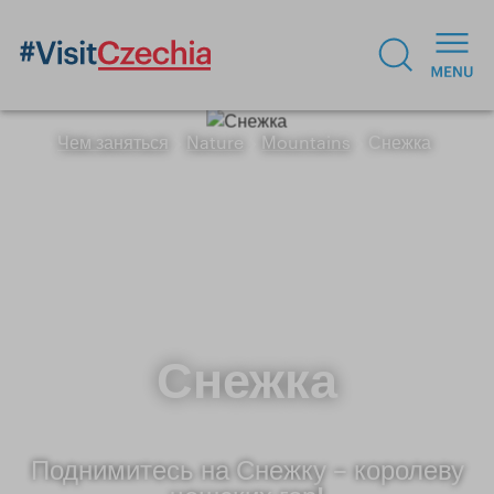
Чем заняться
Nature
Mountains
Снежка
Снежка
Поднимитесь на Снежку – королеву