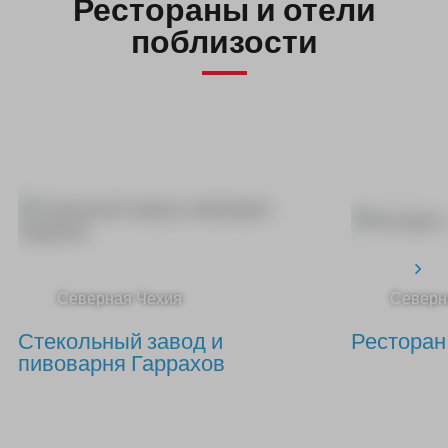
Рестораны и отели
поблизости
Северная Чехия
Северн
Стекольный завод и
Ресторан
пивоварня Гаррахов