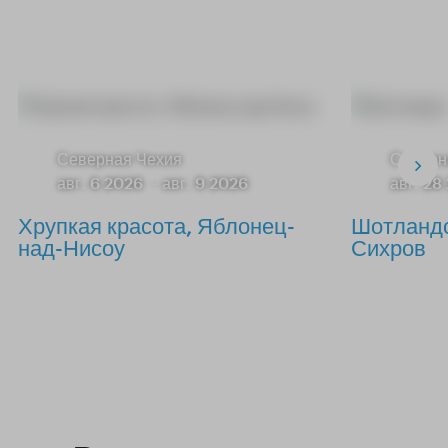
Северная Чехия
Северн
авг. 6 2026
-
авг. 9 2026
авг. 28
Хрупкая красота, Яблонец-
Шотландс
над-Нисоу
Сихров