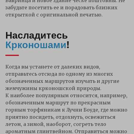
Вавринца и новое здание Ческе поштовны. Не
забудьте посетить ее и порадовать близких
открыткой с оригинальной печатью.
Насладитесь
Крконошами
!
Когда вы устанете от далеких видов,
отправьтесь отсюда по одному из многих
обозначенных маршрутов изучать и другие
жемчужины крконошской природы.
К наиболее популярным относится, например,
обозначенным маршрут по прекрасным
горным торфяникам к Лучни Боуде, где можно
приятно посидеть, отдохнуть, освежиться
летом, а зимой, наоборот, согреть тело
ароматным глинтвейном. Отправиться можно