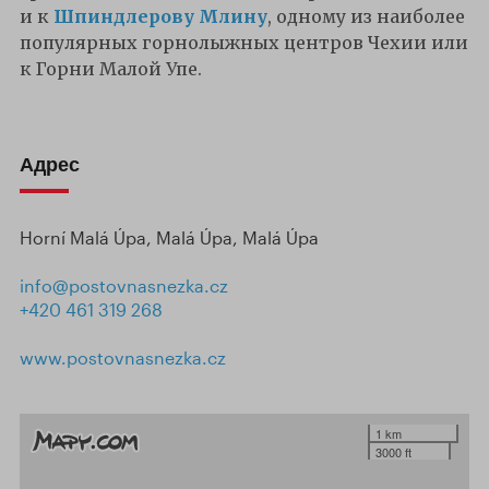
и к
Шпиндлерову Млину
, одному из наиболее
популярных горнолыжных центров Чехии или
к Горни Малой Упе.
Адрес
Horní Malá Úpa, Malá Úpa, Malá Úpa
info@postovnasnezka.cz
+420 461 319 268
www.postovnasnezka.cz
1 km
3000 ft