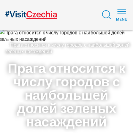
Прага относится к числу городов с наибольшей долей
зеленых насаждений
Прага относится к
числу городов с
наибольшей
долей зеленых
насаждений