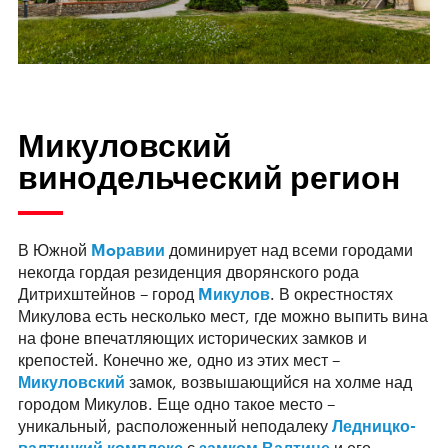
Микуловский
винодельческий регион
В Южной
Moравии
доминирует над всеми городами
некогда гордая резиденция дворянского рода
Дитрихштейнов – город
Mикулов
. В окрестностях
Микулова есть несколько мест, где можно выпить вина
на фоне впечатляющих исторических замков и
крепостей. Конечно же, одно из этих мест –
Микуловский
замок, возвышающийся на холме над
городом Микулов. Еще одно такое место –
уникальный, расположенный неподалеку
Ледницко-
валтицкий комплекс
с
замком Валтице
и его