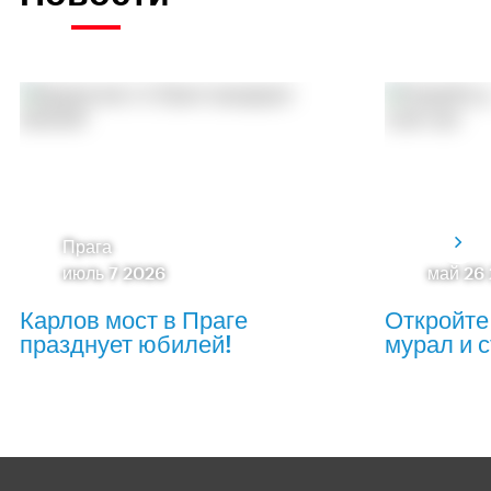
Прага
июль 7 2026
май 26
Карлов мост в Праге
Откройте
празднует юбилей!
мурал и с