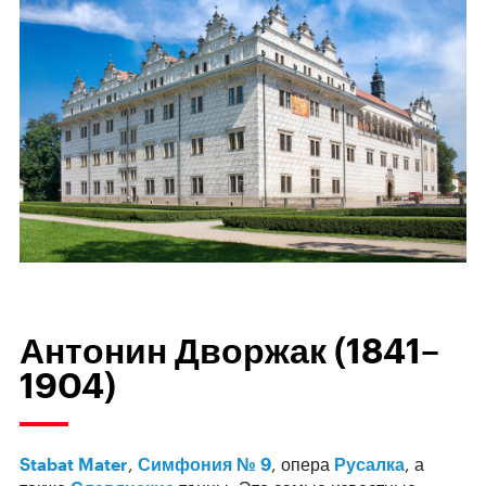
Антонин Дворжак (1841–
1904)
Stabat Mater
,
Симфония № 9
, опера
Русалка
, а