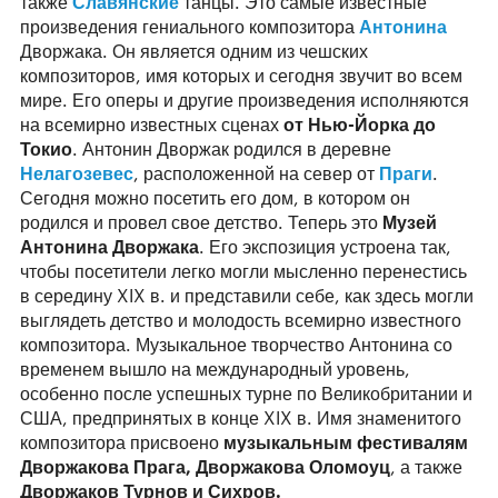
также
Славянские
танцы. Это самые известные
произведения гениального композитора
Антонина
Дворжака. Он является одним из чешских
композиторов, имя которых и сегодня звучит во всем
мире. Его оперы и другие произведения исполняются
на всемирно известных сценах
от Нью-Йорка до
Токио
. Антонин Дворжак родился в деревне
Нелагозевес
, расположенной на север от
Праги
.
Сегодня можно посетить его дом, в котором он
родился и провел свое детство. Теперь это
Музей
Антонина Дворжака
. Его экспозиция устроена так,
чтобы посетители легко могли мысленно перенестись
в середину XIX в. и представили себе, как здесь могли
выглядеть детство и молодость всемирно известного
композитора. Музыкальное творчество Антонина со
временем вышло на международный уровень,
особенно после успешных турне по Великобритании и
США, предпринятых в конце XIX в. Имя знаменитого
композитора присвоено
музыкальным фестивалям
Дворжакова Прага, Дворжакова Оломоуц
, а также
Дворжаков Турнов и Сихров.