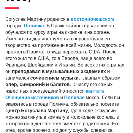
Богуслав Мартину родился в
восточночешском
городке
Поличка
. В Пражской консерватории он
обучался по курсу игры на скрипке и на органе.
Именно эти два инструмента сопровождали его
творчество на протяжении всей жизни. Молодость он
прожил в Париже, откуда переехал в США. После
этого жил то в США, то в Европе, чаще всего во
Франции, Швейцарии и Италии. Во всех этих странах
он
преподавал в музыкальных академиях
и
занимался
сочинением музыки
, главным образом
опер, симфоний и балетов
. К числу его самых
известных произведений относятся
кантата
Очищение источников
и
Полевая
месса. Если вы
окажетесь в городе Поличка, обязательно посетите
Центр Богуслава Мартину
, где в ходе экскурсии
можно заглянуть в комнату в колокольне костела, в
которой он в детстве жил вместе с родителями. Его
отец, кроме прочего, по долгу службы следил за