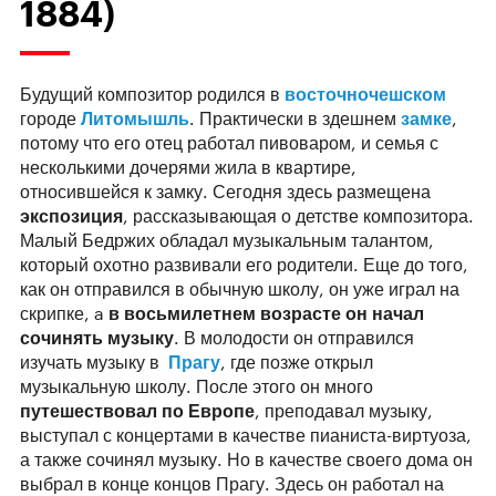
1884)
Будущий композитор родился в
восточночешском
городе
Литомышль
. Практически в здешнем
замке
,
потому что его отец работал пивоваром, и семья с
несколькими дочерями жила в квартире,
относившейся к замку. Сегодня здесь размещена
экспозиция
, рассказывающая о детстве композитора.
Малый Бедржих обладал музыкальным талантом,
который охотно развивали его родители. Еще до того,
как он отправился в обычную школу, он уже играл на
скрипке, a
в восьмилетнем возрасте он начал
сочинять музыку
. В молодости он отправился
изучать музыку в
Прагу
, где позже открыл
музыкальную школу. После этого он много
путешествовал по Европе
, преподавал музыку,
выступал с концертами в качестве пианиста-виртуоза,
а также сочинял музыку. Но в качестве своего дома он
выбрал в конце концов Прагу. Здесь он работал на