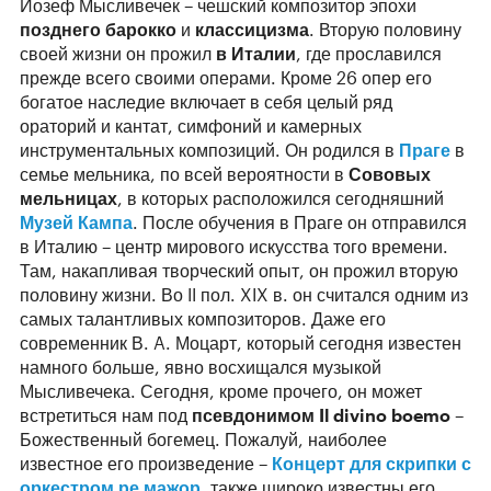
Йозеф Мысливечек – чешский композитор эпохи
позднего барокко
и
классицизма
. Вторую половину
своей жизни он прожил
в Италии
, где прославился
прежде всего своими операми. Кроме 26 опер его
богатое наследие включает в себя целый ряд
ораторий и кантат, симфоний и камерных
инструментальных композиций. Он родился в
Праге
в
семье мельника, по всей вероятности в
Сововых
мельницах
, в которых расположился сегодняшний
Музей Кампа
. После обучения в Праге он отправился
в Италию – центр мирового искусства того времени.
Там, накапливая творческий опыт, он прожил вторую
половину жизни. Во II пол. XIX в. он считался одним из
самых талантливых композиторов. Даже его
современник В. A. Моцарт, который сегодня известен
намного больше, явно восхищался музыкой
Мысливечека. Сегодня, кроме прочего, он может
встретиться нам под
псевдонимом Il divino boemo
–
Божественный богемец. Пожалуй, наиболее
известное его произведение –
Концерт для скрипки с
оркестром ре мажор
, также широко известны его