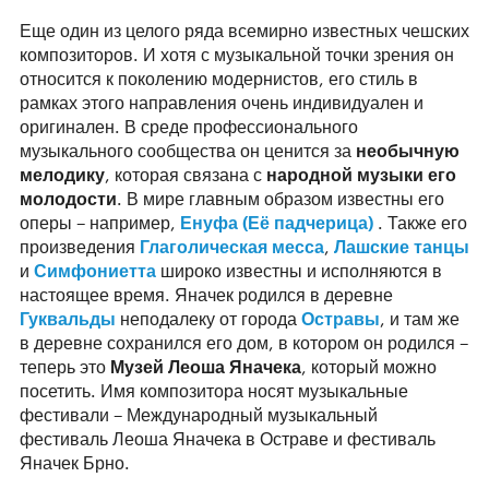
Еще один из целого ряда всемирно известных чешских
композиторов. И хотя с музыкальной точки зрения он
относится к поколению модернистов, его стиль в
рамках этого направления очень индивидуален и
оригинален. В среде профессионального
музыкального сообщества он ценится за
необычную
мелодику
, которая связана с
народной музыки его
молодости
. В мире главным образом известны его
оперы – например,
Енуфа (Её падчерица)
. Также его
произведения
Глаголическая месса
,
Лашские танцы
и
Симфониетта
широко известны и исполняются в
настоящее время. Яначек родился в деревне
Гуквальды
неподалеку от города
Остравы
, и там же
в деревне сохранился его дом, в котором он родился –
теперь это
Музей Леоша Яначека
, который можно
посетить. Имя композитора носят музыкальные
фестивали – Международный музыкальный
фестиваль Леоша Яначека в Остраве и фестиваль
Яначек Брно.