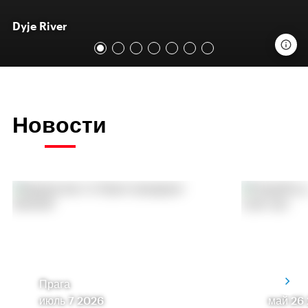
Dyje River
Новости
Прага
июль 7 2026
май 26