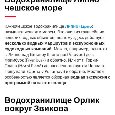
чешское море
Южночешское водохранилище
Липно (Lipno
)
называют чешским морем. Это один из крупнейших
чешских водных объектов, поэтому здесь действует
несколько водных маршрутов и
экскурсионных
судоходных компаний
. Можно, например, плыть от
г. Липно-над-Влтавоу (Lipno nad Vltavou) до г.
Фримбурк (Frymburk) и обратно. Или от г. Горни-
Плана (Horní Planá) до населенного пункта Черна-в-
Пошумави (Černá v Pošumaví) и обратно. Местной
особенностью является обзорная
водная экскурсия с
программой на закате солнца
.
Водохранилище Орлик
вокруг Звикова