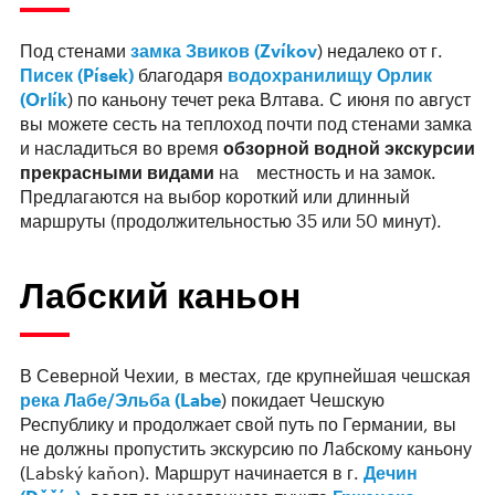
Под стенами
замка Звиков (Zvíkov
) недалеко от г.
Писек (Písek)
благодаря
водохранилищу Орлик
(Orlík
) по каньону течет река Влтава. С июня по август
вы можете сесть на теплоход почти под стенами замка
и насладиться во время
обзорной
водной экскурсии
прекрасными видами
на местность и на замок.
Предлагаются на выбор короткий или длинный
маршруты (продолжительностью 35 или 50 минут).
Лабский каньон
В Северной Чехии, в местах, где крупнейшая чешская
река Лабе/Эльба (Labe
) покидает Чешскую
Республику и продолжает свой путь по Германии, вы
не должны пропустить экскурсию по Лабскому каньону
(Labský kaňon). Маршрут начинается в г.
Дечин