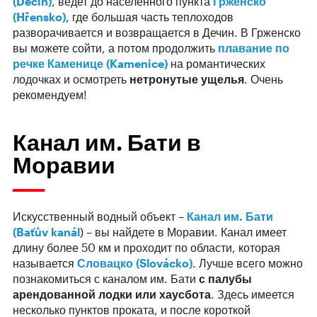
(Děčín
)
, ведет до населенного пункта
Грженско
(Hřensko)
, где большая часть теплоходов
разворачивается и возвращается в Дечин. В Грженско
вы можете сойти, а потом продолжить
плавание по
речке Каменице (Kamenice)
на романтических
лодочках и осмотреть
нетронутые ущелья
. Очень
рекомендуем!
Канал им. Бати в
Моравии
Искусственный водный объект –
Канал им. Бати
(Baťův kanál
) – вы найдете в Моравии. Канал имеет
длину более 50 км и проходит по области, которая
называется
Словацко (Slovácko)
. Лучше всего можно
познакомиться с каналом им. Бати
с палубы
арендованной лодки или хаусбота
. Здесь имеется
несколько пунктов проката, и после короткой