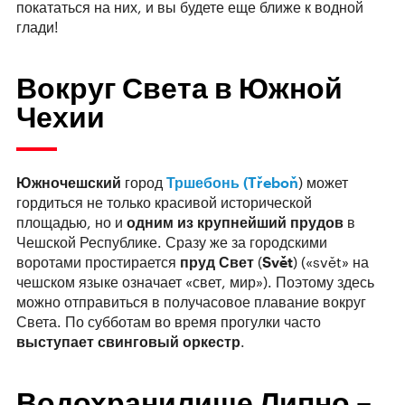
покататься на них, и вы будете еще ближе к водной
глади!
Вокруг Света в Южной
Чехии
Южночешский
город
Тршебонь (Třeboň
) может
гордиться не только красивой исторической
площадью, но и
одним из крупнейший прудов
в
Чешской Республике. Сразу же за городскими
воротами простирается
пруд Свет
(
Svět
) («svět» на
чешском языке означает «свет, мир»). Поэтому здесь
можно отправиться в получасовое плавание вокруг
Света. По субботам во время прогулки часто
выступает свинговый оркестр
.
Водохранилище Липно –