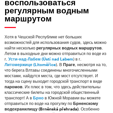
воспользоваться
регулярным водным
маршрутом
Хотя в Чешской Республике нет больших
возможностей для использования судов, здесь можно
найти несколько
регулярных водных маршрутов
.
Летом в выходные дни можно отправиться по воде из
г.
Усти-над-Лабем (Ústí nad Labem
) в г.
Литомержице (Litoměřice
). В
Праге
, несмотря на то,
что берега Влтавы соединены многочисленными
мостами, найдутся места, где мост отсутствует. И
тогда на сцену выходит городской транспорт в виде
паромов
. Их плюс в том, что здесь действительны
классические билеты на городской общественный
транспорт! А в
Брно
в Южной Моравии вы можете
отправиться по воде на прогулку по
Брненскому
водохранилищу (Brněnská přehrada)
. Особенно