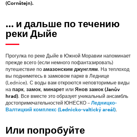
(Cornštejn).
... и дальше по течению
реки Дыйе
Прогулка по реке Дыйе в Южной Моравии напоминает
прежде всего (если немного пофантазировать)
путешествие по
амазонским джунглям
. На теплоход
вы подниметесь в замковом парке в Леднице
(Lednice). С воды вам откроются неповторимые виды
на
парк
,
замок
,
минарет
или
Янов замок (Janův
hrad)
. Все вместе это образует уникальный ансамбль
достопримечательностей ЮНЕСКО –
Ледницко-
Валтицкий комплекс (Lednicko-valtický areál)
.
Или попробуйте