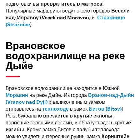
подготовки вы
превратитесь в матроса
!
Популярные маршруты ведут около городов
Весели-
над-Моравоу (Veselí nad Moravou
) и
Стражнице
(Strážnice
).
Врановское
водохранилище на реке
Дыйе
Врановское водохранилище находится в Южной
Моравии
на реке Дыйе. Из города
Вранов-над-Дыйи
(Vranov nad Dyjí)
c великолепным замком
отправьтесь на
теплоходе
в замок
Битов (Bítov)
!
Река буквально
врезается в крутые склоны
,
поросшие зелеными лесами, и образует здесь крутые
изгибы
. Кроме замка Битов с палубы теплохода
можно увидеть интересные руины замка
Корнштейн