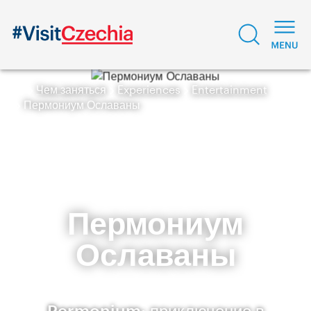
Чем заняться
Experiences
Entertainment
Пермониум Ославаны
Пермониум
Ославаны
Permonium: приключение в