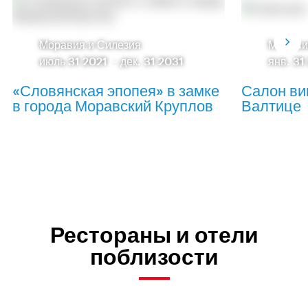
Моравия и Силезия
Морави
июль 31 2021
-
дек. 31 2031
янв. 31
«Словянская эпопея» в замке
Салон ви
в города Моравский Круплов
Валтице
Рестораны и отели
поблизости