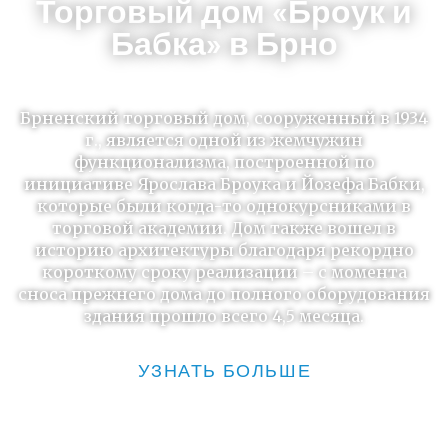
Торговый дом «Броук и
Бабка» в Брно
Брненский торговый дом, сооруженный в 1934
г., является одной из жемчужин
функционализма, построенной по
инициативе Ярослава Броука и Йозефа Бабки,
которые были когда-то однокурсниками в
торговой академии. Дом также вошел в
историю архитектуры благодаря рекордно
короткому сроку реализации – с момента
сноса прежнего дома до полного оборудования
здания прошло всего 4,5 месяца.
УЗНАТЬ БОЛЬШЕ