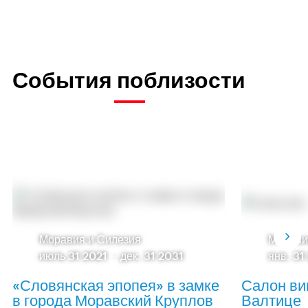
События поблизости
Моравия и Силезия
Морави
июль 31 2021
-
дек. 31 2031
янв. 31
«Словянская эпопея» в замке
Салон ви
в города Моравский Круплов
Валтице