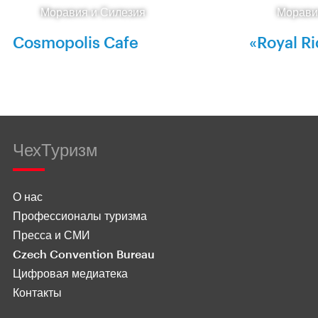
Моравия и Силезия
Морави
Cosmopolis Cafe
«Royal R
ЧехТуризм
О нас
Профессионалы туризма
Пресса и СМИ
Czech Convention Bureau
Цифровая медиатека
Контакты