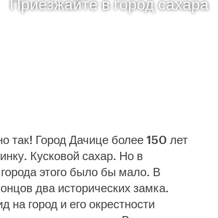
Приезжайте в город сахара
о так! Город Дачице более 150 лет
инку. Кусковой сахар. Но в
города этого было бы мало. В
концов два исторических замка.
д на город и его окрестности