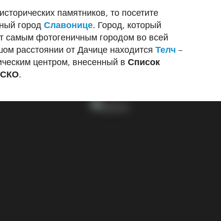
исторических памятников, то посетите
сный город
Славонице
. Город, который
т самым фотогеничным городом во всей
шом расстоянии от Дачице находится
Телч
–
ическим центром, внесенный в
Список
ЕСКО
.