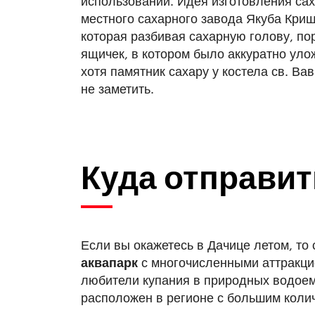
использовании. Идея изготовления сах
местного сахарного завода Якуба Кри
которая разбивая сахарную голову, по
ящичек, в котором было аккуратно улож
хотя памятник сахару у костела св. Ва
не заметить.
Куда отправит
Если вы окажетесь в Дачице летом, то 
аквапарк
с многочисленными аттракцио
любители купания в природных водоема
расположен в регионе с большим коли