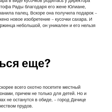
ара в виде кусочков родилась у директора
штофа Рады благодаря его жене Юлиане,
ранила палец. Вскоре она получила подарок –
ено новое изобретение – кусочки сахара. И
вржинца небольшой, он уникален и его нельзя
ься еще?
скорее всего охотно посетите местный
нами, причем не только для детей. Но и
х не останутся в обиде, – город Дачице
чеством прудов.