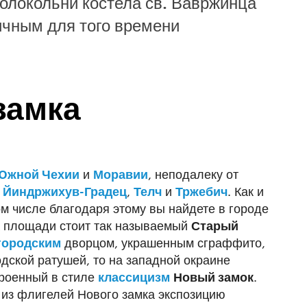
колокольни костела св. Вавржинца
ичным для того времени
замка
Южной Чехии
и
Моравии
, неподалеку от
к
Йиндржихув-Градец
,
Телч
и
Тржебич
. Как и
ом числе благодаря этому вы найдете в городе
на площади стоит так называемый
Старый
городским
дворцом, украшенным сграффито,
дской ратушей, то на западной окраине
троенный в стиле
классицизм
Новый замок
.
из флигелей Нового замка экспозицию