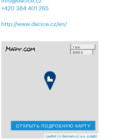
info@dacice.cz
+420 384 401 265
http://www.dacice.cz/en/
1 km
3000 ft
ОТКРЫТЬ ПОДРОБНУЮ КАРТУ
Leaflet
|
© Seznam.cz a.s. a další