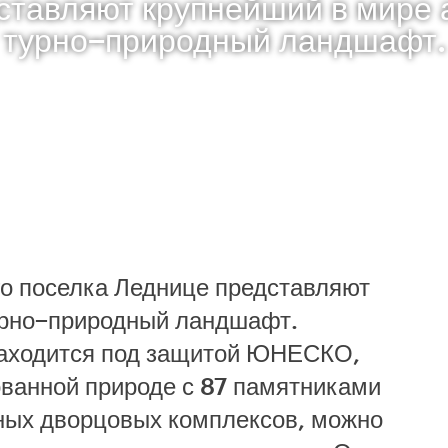
ставляют крупнейший в мире а
турно−природный ландшафт.
о поселка Леднице представляют
урно−природный ландшафт.
находится под защитой ЮНЕСКО,
ованной природе с 87 памятниками
вных дворцовых комплексов, можно