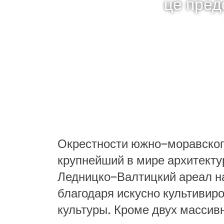
це пред
Окрестности южно−моравског
крупнейший в мире архитект
Ледницко−Валтицкий ареал 
благодаря искусно культивир
культуры. Кроме двух масси