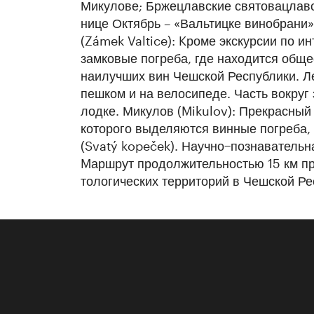
Микулове; Бржецлавские свято­вац­­лав
нице Октябрь – «Вальтицке винобрани»
(Zámek Valtice): Kроме экскурсии по 
замковые погреба, где находится обще
наилучших вин Чеш­ской Республики. 
пешком и на велосипеде. Часть вокруг 
лодке. Микулов (Mikulov): Прекрасный
которого выделяются винные погреба, 
(Svatý kopeček). Научно−познавательна
Mаршрут продолжитель­ностью 15 км пр
тологических территорий в Чешской Рес