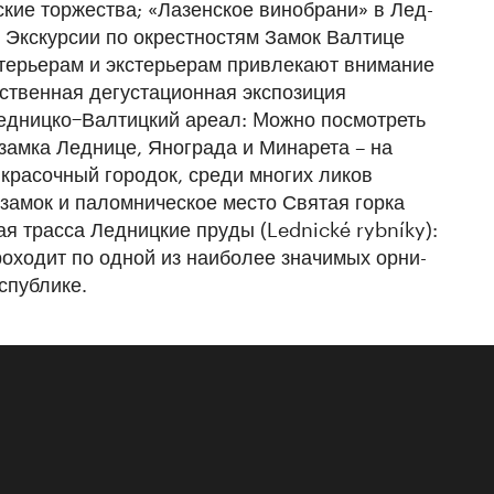
­ские торжества; «Лазенское винобрани» в Лед­
 Экскурсии по окрестностям Замок Валтице
интерьерам и экстерьерам привлекают внимание
ственная дегустационная экспозиция
Ледницко−Валтицкий ареал: Mожно посмотреть
замка Лед­нице, Янограда и Минарета – на
 красочный городок, среди многих ликов
замок и паломническое место Святая горка
я трасса Ледницкие пру­ды (Lednické rybníky):
оходит по одной из наиболее зна­чимых орни­
­публике.