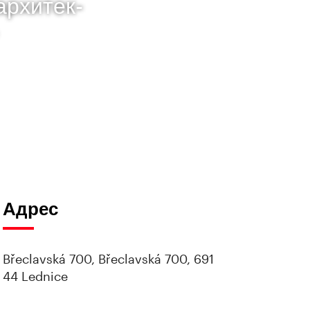
рхи­тек­
Адрес
Břeclavská 700, Břeclavská 700, 691
44 Lednice