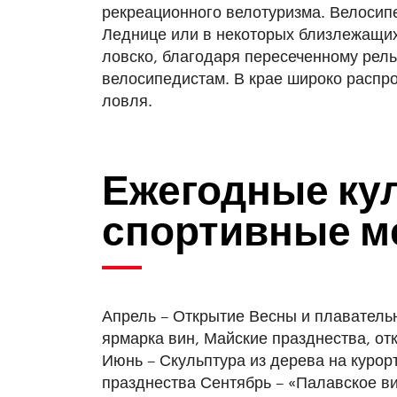
рекреационного велотуризма. Велосип
Леднице или в некоторых близ­­­лежа­щи
ловско, благодаря пересеченному рель
велосипедистам. В крае широко распр
ловля.
Ежегодные ку
спортивные м
Апрель – Открытие Весны и плаватель
ярмарка вин, Майские празднества, от
Июнь – Скульптура из дерева на курор
празднества Сентябрь – «Палавское ви