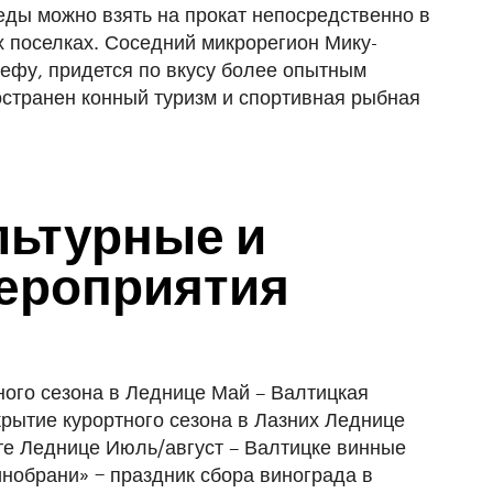
еды можно взять на прокат непосредственно в
х по­селках. Соседний микрорегион Ми­ку­
ефу, придется по вкусу более опытным
остранен конный туризм и спортивная рыбная
льтурные и
ероприятия
ного сезона в Леднице Май – Валтицкая
крытие курортного сезона в Лазних Леднице
те Леднице Июль/август – Валтицке винные
нобрани» − праздник сбо­ра винограда в