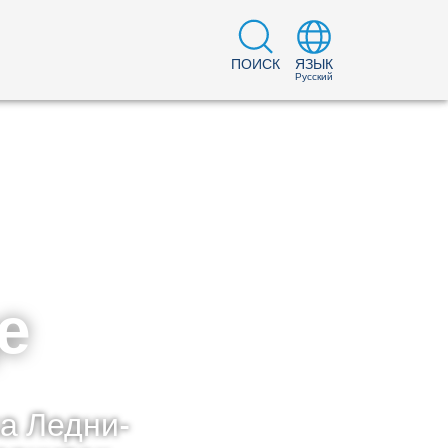
ПОИСК
ЯЗЫК
Русский
е
 Лед­ни­