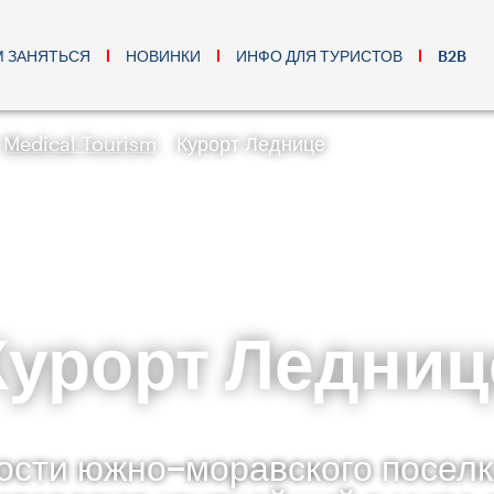
М ЗАНЯТЬСЯ
НОВИНКИ
ИНФО ДЛЯ ТУРИСТОВ
B2B
Medical Tourism
Курорт Леднице
Курорт Ледниц
ости южно−моравского поселка