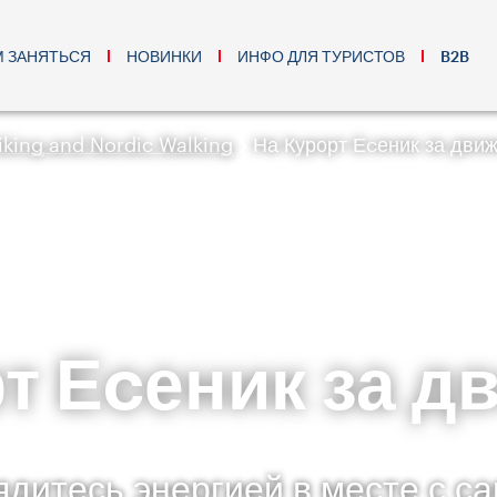
М ЗАНЯТЬСЯ
НОВИНКИ
ИНФО ДЛЯ ТУРИСТОВ
B2B
iking and Nordic Walking
На Курорт Еcеник за дви
т Еcеник за 
ядитесь энергией в месте с с