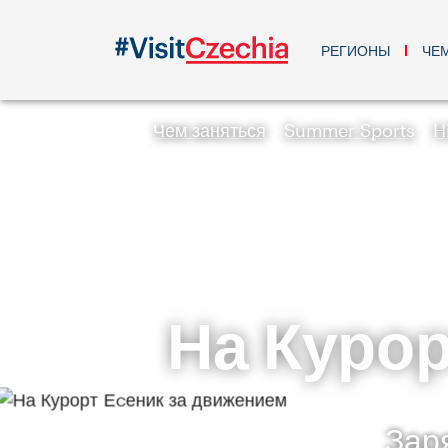
РЕГИОНЫ
ЧЕ
Чем заняться
Summer Sports
H
На Курор
Зар