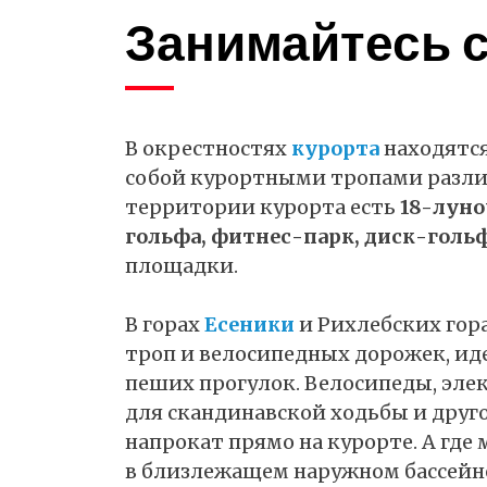
Занимайтесь 
В окрестностях
курорта
находятся
собой курортными тропами различ
территории курорта есть
18-луно
гольфа, фитнес-парк, диск-голь
площадки.
В горах
Есеники
и Рихлебских гор
троп и велосипедных дорожек, ид
пеших прогулок. Велосипеды, эле
для скандинавской ходьбы и друг
напрокат прямо на курорте. А где 
в близлежащем наружном бассейне 