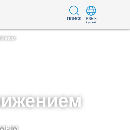
ПОИСК
ЯЗЫК
Русский
жением
движением
амым