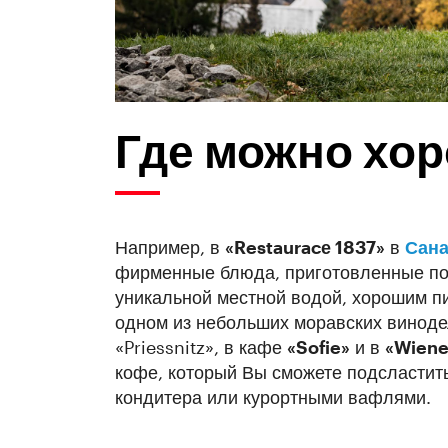
Где можно хо
Например, в
«Restaura
c
е 1837»
в
Сана
фирменные блюда, приготовленные по 
уникальной местной водой, хорошим п
одном из небольших моравских виноде
«Priessnitz», в кафе
«Sofie»
и в
«Wiene
кофе, который Вы сможете подсластит
кондитера или курортными вафлями.