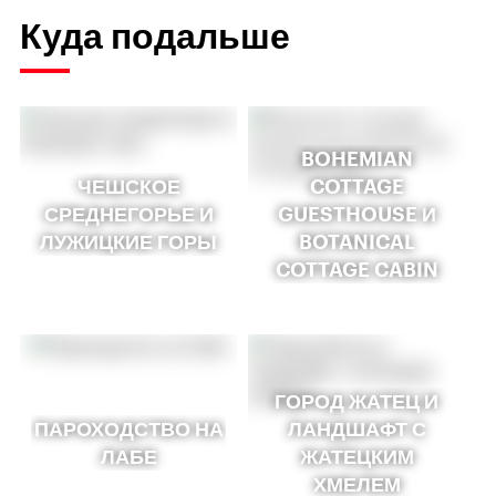
Куда подальше
BOHEMIAN
ЧЕШСКОЕ
COTTAGE
СРЕДНЕГОРЬЕ И
GUESTHOUSE И
ЛУЖИЦКИЕ ГОРЫ
BOTANICAL
COTTAGE CABIN
ГОРОД ЖАТЕЦ И
ПАРОХОДСТВО НА
ЛАНДШАФТ С
ЛАБЕ
ЖАТЕЦКИМ
ХМЕЛЕМ