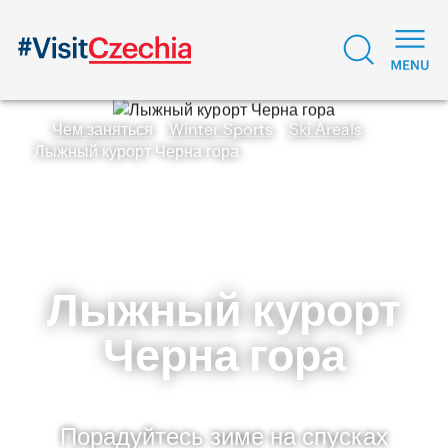
Чем заняться
Winter Sports
Ski Areals
Лыжный курорт Черна гора
Лыжный курорт
Черна гора
Порадуйтесь зиме на спусках