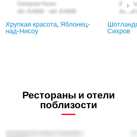
Северная Чехия
Северн
авг. 6 2026
-
авг. 9 2026
авг. 28
Хрупкая красота, Яблонец-
Шотландс
над-Нисоу
Сихров
Рестораны и отели
поблизости