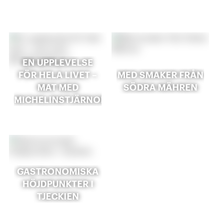
EN UPPLEVELSE
FÖR HELA LIVET –
MED SMAKER FRÅN
MAT MED
SÖDRA MÄHREN
MICHELINSTJÄRNOR
GASTRONOMISKA
HÖJDPUNKTER I
TJECKIEN