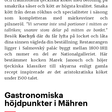
och traditionella tjeckiska köket med betoning på
smakrika såser och kött av högsta kvalitet. Smaka
kött från deras rökhus och specialiteter i säsong
som kompletteras med märkesviner och
pilsneröl.
"Vi serverar inte små portioner i mitten av
tallriken; snarare stora delar på mitten av bordet."
Besök
Kuchyň
där du får lyfta på locket och låta
dina sinnen vägleda din beställning. Restaurangen
ligger i Salmovský palác byggt mellan 1800-1811
och numer en del av Nationalgalleriet. Här
bestämmer kocken Marek Janouch och höjer
tjeckiska klassiker till skyarna enligt gamla
recept inspirerade av det aristokratiska köket
under 1500-talet.
Gastronomiska
höjdpunkter i Mähren