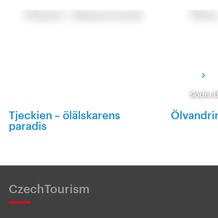
Södra 
Tjeckien – ölälskarens
Ölvandri
paradis
CzechTourism