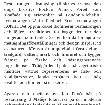
Restaurangens framgång tillskrivs främst den
unga, kreativa kocken Přemek Forejt, som
skaffade sig erfarenhet på London-Michelin-
restaurangen L'Autre Pied och Brno-restaurangen
KOISHI. Det öppna köket dominerar restaurangen
och följer i traditionen för byggnaden när den
fungerade som teater. Gäster kan därför njuta av
matlagningsföreställningar och design inspirerad
av naturen.
Menyn är uppdelad i fyra delar -
trädgård, vatten, mark och himme
l och bygger
främst på färska och säsongsbetonade
ingredienser. Trädgården bjuder på vegetariska
måltider, vattnet representeras av fisk- och
skaldjursrätter, landet erbjuder kött av hög
kvalitet och himlen på desserter.
Ägaren och chefskocken Jan Punčochář på
restaurang U Matěje
fokuserar på det moderna