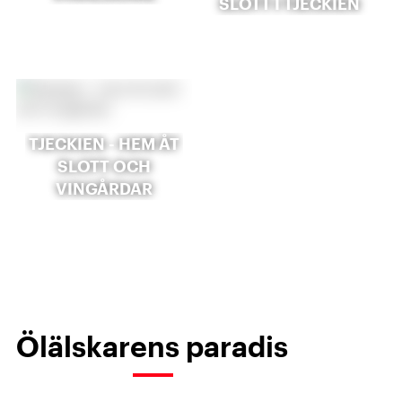
SLOTT I TJECKIEN
TJECKIEN - HEM ÅT
SLOTT OCH
VINGÅRDAR
Ölälskarens paradis