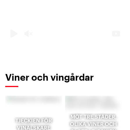
Viner och vingårdar
MÖT TRE STÄDER,
TJECKIEN FÖR
OLIKA VINER OCH
VINÄLSKARE