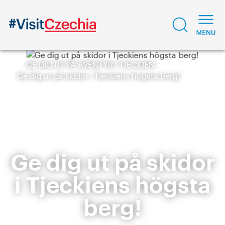
GE DIG UT PÅ ÄVENTYR I TJECKIEN
Ge dig ut på skidor i Tjeckiens högsta berg!
Ge dig ut på skidor
i Tjeckiens högsta
berg!