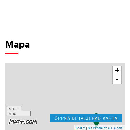
Mapa
+
-
10 km
10 mi
ÖPPNA DETALJERAD KARTA
Leaflet
|
© Seznam.cz a.s. a další