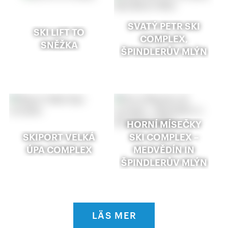
SVATÝ PETR SKI
SKI LIFT TO
COMPLEX,
SNĚŽKA
ŠPINDLERŮV MLÝN
HORNÍ MÍSEČKY
SKIPORT VELKÁ
SKI COMPLEX –
ÚPA COMPLEX
MEDVĚDÍN IN
ŠPINDLERŮV MLÝN
LÄS MER