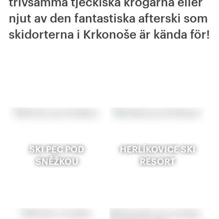
trivsamma tjeckiska krogarna eller
njut av den fantastiska afterski som
skidorterna i Krkonoše är kända för!
SKI PEC POD
HERLÍKOVICE SKI
SNĚŽKOU
RESORT