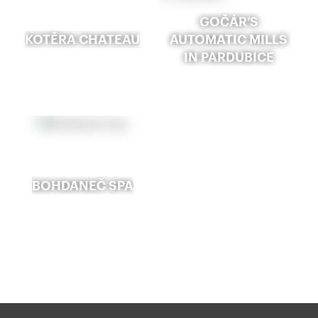
GOČÁR’S
KOTĚRA CHATEAU
AUTOMATIC MILLS
IN PARDUBICE
BOHDANEČ SPA