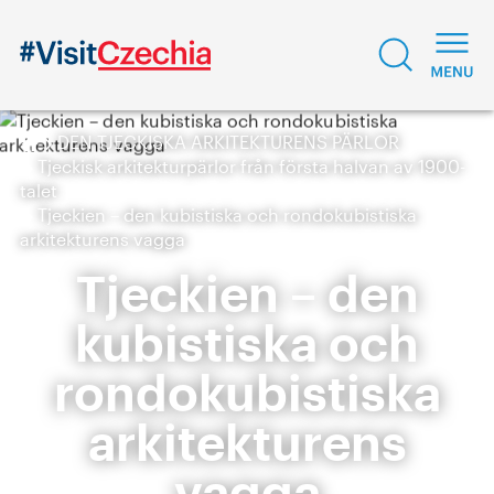
DEN TJECKISKA ARKITEKTURENS PÄRLOR
Tjeckisk arkitekturpärlor från första halvan av 1900-
talet
Tjeckien – den kubistiska och rondokubistiska
arkitekturens vagga
Tjeckien – den
kubistiska och
rondokubistiska
arkitekturens
vagga