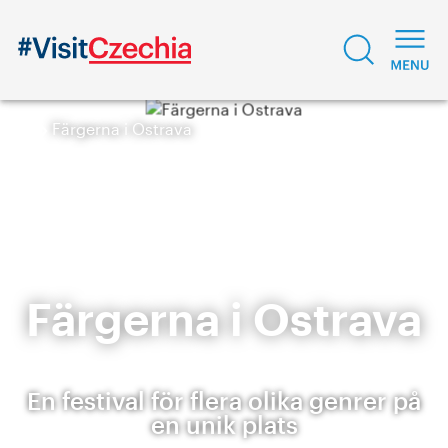
Färgerna i Ostrava
Färgerna i Ostrava
En festival för flera olika genrer på
en unik plats