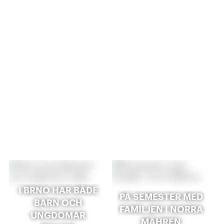
I BRNO HAR BÅDE
PÅ SEMESTER MED
BARN OCH
FAMILJEN I NORRA
UNGDOMAR
MÄHREN