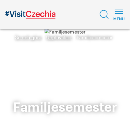
Se och göra
Upplevelser
Familjesemester
Familjesemester