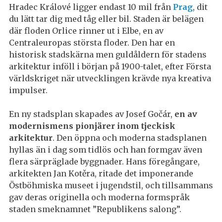
Hradec Králové ligger endast 10 mil från
Prag
, dit
du lätt tar dig med tåg eller bil. Staden är belägen
där floden Orlice rinner ut i Elbe, en av
Centraleuropas största floder. Den har en
historisk stadskärna men guldåldern för stadens
arkitektur inföll i början på 1900-talet, efter Första
världskriget när utvecklingen krävde nya kreativa
impulser.
En ny stadsplan skapades av Josef Gočár,
en av
modernismens pionjärer inom tjeckisk
arkitektur
. Den öppna och moderna stadsplanen
hyllas än i dag som tidlös och han formgav även
flera särpräglade byggnader. Hans föregångare,
arkitekten Jan Kotěra, ritade det imponerande
Östböhmiska museet i jugendstil, och tillsammans
gav deras originella och moderna formspråk
staden smeknamnet ”Republikens salong”.