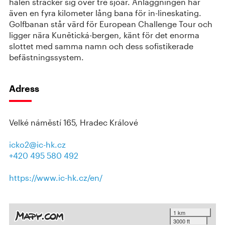
hålen sträcker sig över tre sjöar. Anläggningen har
även en fyra kilometer lång bana för in-lineskating.
Golfbanan står värd för European Challenge Tour och
ligger nära Kunětická-bergen, känt för det enorma
slottet med samma namn och dess sofistikerade
befästningssystem.
Adress
Velké náměstí 165, Hradec Králové
icko2@ic-hk.cz
+420 495 580 492
https://www.ic-hk.cz/en/
1 km
3000 ft