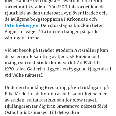
mest kända - och högsta – sevärdheten är Vita
tornet mitt i staden. Från 1500-talstornet kan du
njuta både av den underbara vyn över Hradec och
de avlägsna
bergstopparna i Krkonoše
och
Orlické-bergen
. Den storslagna klockan heter
Augustin, väger åtta ton och hänger på fjärde
våningen i tornet.
Vid ett besök på
Hradec Modern Art Gallery
kan
du se en unik samling av tjeckisk kubism och
många surrealistiska konstverk från 1920 till
1970-talet. Galleriet ligger i en byggnad i jugendstil
vid Velké námestí.
Under en timslång kryssning på en hjulångare på
Elbe får du tid att koppla av och samtidigt se mer
av staden, ett fantastiskt sätt för slow travel.
Hjulångaren tar dig från Smetanovo nábrezí förbi
Östböhmiska museet till det vackra