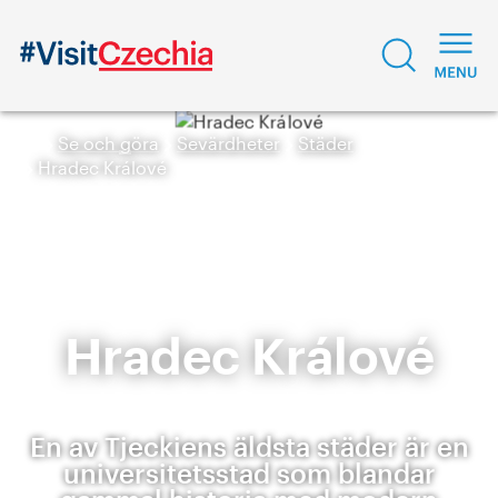
Se och göra
Sevärdheter
Städer
Hradec Králové
Hradec Králové
En av Tjeckiens äldsta städer är en
universitetsstad som blandar