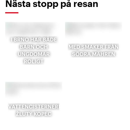
Nästa stopp på resan
I BRNO HAR BÅDE
BARN OCH
MED SMAKER FRÅN
UNGDOMAR
SÖDRA MÄHREN
ROLIGT
VATTENCISTERNERNA
ŽLUTÝ KOPEC