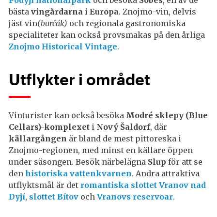
Podyjí nationalpark
och besöka
Šobes
, en av de
bästa
vingårdarna i Europa
. Znojmo-vin, delvis
jäst vin
(burčák)
och regionala gastronomiska
specialiteter kan också provsmakas på den årliga
Znojmo Historical Vintage
.
Utflykter i området
Vinturister kan också besöka
Modré sklepy (Blue
Cellars)-komplexet
i
Nový Šaldorf
, där
källargången
är bland de mest pittoreska i
Znojmo-regionen, med minst en källare öppen
under säsongen. Besök närbelägna
Slup
för att se
den
historiska vattenkvarnen
. Andra attraktiva
utflyktsmål är det
romantiska slottet Vranov nad
Dyjí
,
slottet Bítov
och
Vranovs reservoar
.