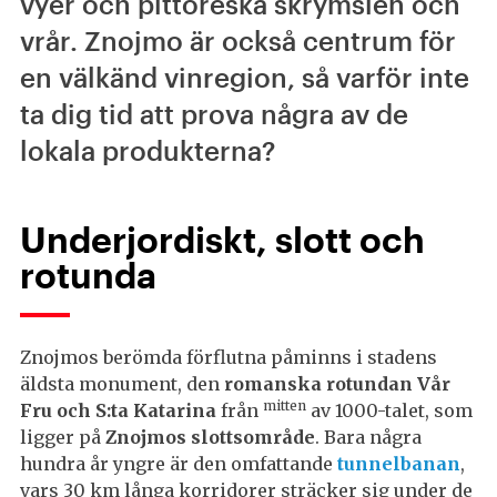
vyer och pittoreska skrymslen och
vrår. Znojmo är också centrum för
en välkänd vinregion, så varför inte
ta dig tid att prova några av de
lokala produkterna?
Underjordiskt, slott och
rotunda
Znojmos berömda förflutna påminns i stadens
äldsta monument, den
romanska rotundan Vår
mitten
Fru och S:ta Katarina
från
av 1000-talet, som
ligger på
Znojmos slottsområde
. Bara några
hundra år yngre är den omfattande
tunnelbanan
,
vars 30 km långa korridorer sträcker sig under de