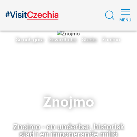
Se och göra
Sevärdheter
Städer
Znojmo
Znojmo
Znojmo - en underbar, historisk
stad i en imponerande miljö