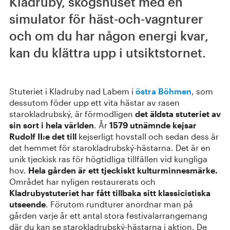
Kladruby, skogshuset med en
simulator för häst-och-vagnturer
och om du har någon energi kvar,
kan du klättra upp i utsiktstornet.
Stuteriet i Kladruby nad Labem i
östra Böhmen
, som
dessutom föder upp ett vita hästar av rasen
starokladrubský, är förmodligen
det äldsta stuteriet av
sin sort i hela världen
. År
1579 utnämnde kejsar
Rudolf II:e det till
kejserligt hovstall och sedan dess är
det hemmet för starokladrubský-hästarna. Det är en
unik tjeckisk ras för högtidliga tillfällen vid kungliga
hov.
Hela gården är ett tjeckiskt kulturminnesmärke.
Området har nyligen restaurerats och
Kladrubystuteriet har fått tillbaka sitt klassicistiska
utseende
. Förutom rundturer anordnar man på
gården varje år ett antal stora festivalarrangemang
där du kan se starokladrubský-hästarna i aktion. De