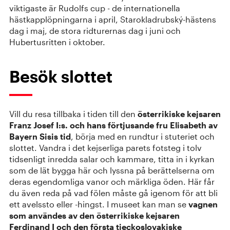
viktigaste är Rudolfs cup - de internationella
hästkapplöpningarna i april, Starokladrubský-hästens
dag i maj, de stora ridturernas dag i juni och
Hubertusritten i oktober.
Besök slottet
Vill du resa tillbaka i tiden till den
österrikiske kejsaren
Franz Josef I:s. och hans förtjusande fru Elisabeth av
Bayern Sisis tid
, börja med en rundtur i stuteriet och
slottet. Vandra i det kejserliga parets fotsteg i tolv
tidsenligt inredda salar och kammare, titta in i kyrkan
som de lät bygga här och lyssna på berättelserna om
deras egendomliga vanor och märkliga öden. Här får
du även reda på vad fölen måste gå igenom för att bli
ett avelssto eller -hingst. I museet kan man se
vagnen
som användes av den österrikiske kejsaren
Ferdinand I och den första tjeckoslovakiske