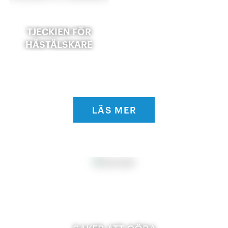
TJECKIEN FÖR
HÄSTÄLSKARE
LÄS MER