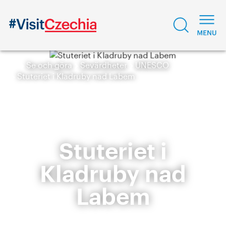
Se och göra
Sevärdheter
UNESCO
Stuteriet i Kladruby nad Labem
Stuteriet i
Kladruby nad
Labem