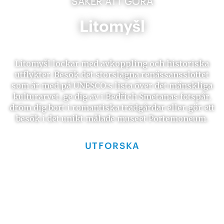
SAKER ATT GÖRA
Litomyšl
Litomyšl lockar med avkoppling och historiska
utflykter. Besök det storslagna renässansslottet
som är med på UNESCO:s lista över det mänskliga
kulturarvet, ge dig av i Bedřich Smetanas fotspår,
dröm dig bort i romantiska trädgårdar eller gör ett
besök i det unikt målade museet Portemoneum.
UTFORSKA