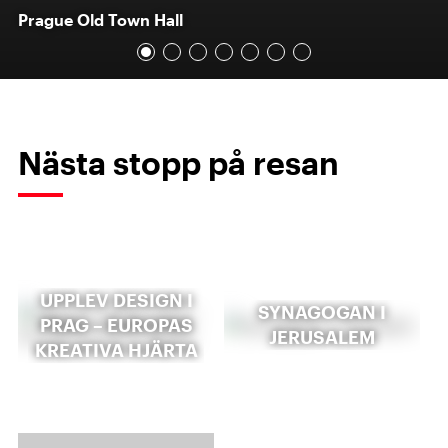
Prague Old Town Hall
Nästa stopp på resan
UPPLEV DESIGN I
SYNAGOGAN I
PRAG – EUROPAS
JERUSALEM
KREATIVA HJÄRTA