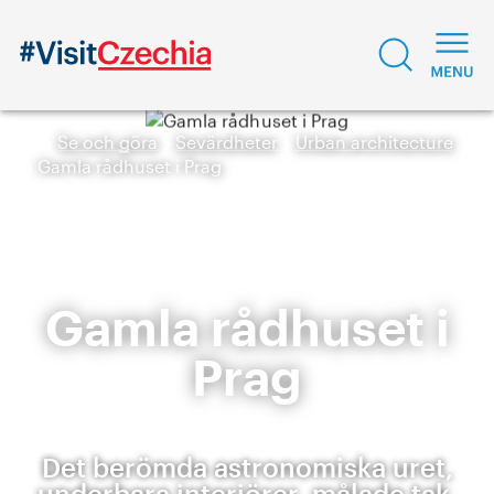
Se och göra
Sevärdheter
Urban architecture
Gamla rådhuset i Prag
Gamla rådhuset i
Prag
Det berömda astronomiska uret,
underbara interiörer, målade tak,