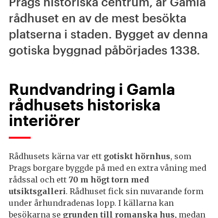
Prags historiska centrum, är Gamla
rådhuset en av de mest besökta
platserna i staden. Bygget av denna
gotiska byggnad påbörjades 1338.
Rundvandring i Gamla
rådhusets historiska
interiörer
Rådhusets kärna var ett
gotiskt hörnhus
, som
Prags borgare byggde på med en extra våning med
rådssal och ett
70 m högt torn med
utsiktsgalleri
. Rådhuset fick sin nuvarande form
under århundradenas lopp. I källarna kan
besökarna se
grunden till romanska hus,
medan