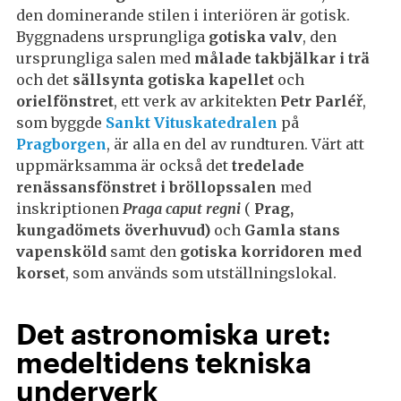
den dominerande stilen i interiören är gotisk.
Byggnadens ursprungliga
gotiska valv
, den
ursprungliga salen med
målade takbjälkar i trä
och det
sällsynta gotiska kapellet
och
orielfönstret
, ett verk av arkitekten
Petr Parléř
,
som byggde
Sankt Vituskatedralen
på
Pragborgen
, är alla en del av rundturen. Värt att
uppmärksamma är också det
tredelade
renässansfönstret i bröllopssalen
med
inskriptionen
Praga caput regni
(
Prag,
kungadömets överhuvud)
och
Gamla stans
vapensköld
samt den
gotiska korridoren med
korset
, som används som utställningslokal.
Det astronomiska uret:
medeltidens tekniska
underverk