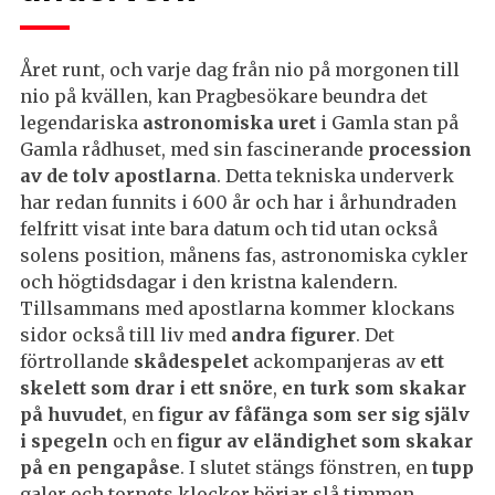
Året runt, och varje dag från nio på morgonen till
nio på kvällen, kan Pragbesökare beundra det
legendariska
astronomiska uret
i Gamla stan på
Gamla rådhuset, med sin fascinerande
procession
av de tolv apostlarna
. Detta tekniska underverk
har redan funnits i 600 år och har i århundraden
felfritt visat inte bara datum och tid utan också
solens position, månens fas, astronomiska cykler
och högtidsdagar i den kristna kalendern.
Tillsammans med apostlarna kommer klockans
sidor också till liv med
andra figurer
. Det
förtrollande
skådespelet
ackompanjeras av
ett
skelett som drar i ett snöre
,
en turk som skakar
på huvudet
, en
figur av fåfänga som ser sig själv
i spegeln
och en
figur av eländighet som skakar
på en pengapåse
. I slutet stängs fönstren, en
tupp
galer och tornets klockor börjar slå timmen.