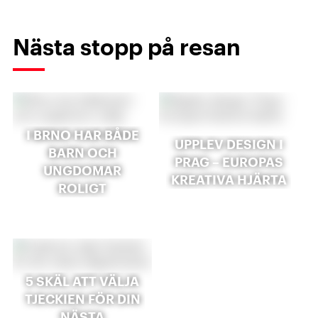
Nästa stopp på resan
I BRNO HAR BÅDE
UPPLEV DESIGN I
BARN OCH
PRAG – EUROPAS
UNGDOMAR
KREATIVA HJÄRTA
ROLIGT
5 SKÄL ATT VÄLJA
TJECKIEN FÖR DIN
NÄSTA