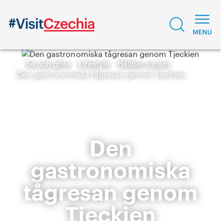
Se och göra
Lifestyle
Hållbar turism
Den gastronomiska tågresan genom Tjeckien
Den
gastronomiska
tågresan genom
Tjeckien