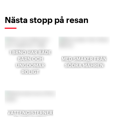
Nästa stopp på resan
I BRNO HAR BÅDE
BARN OCH
MED SMAKER FRÅN
UNGDOMAR
SÖDRA MÄHREN
ROLIGT
VATTENCISTERNERNA