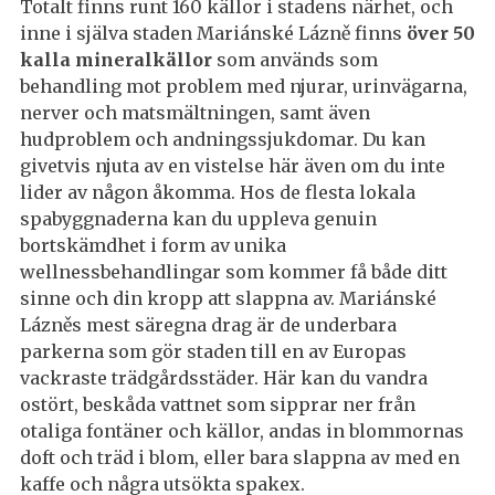
Totalt finns runt 160 källor i stadens närhet, och
inne i själva staden Mariánské Lázně finns
över 50
kalla mineralkällor
som används som
behandling mot problem med njurar, urinvägarna,
nerver och matsmältningen, samt även
hudproblem och andningssjukdomar. Du kan
givetvis njuta av en vistelse här även om du inte
lider av någon åkomma. Hos de flesta lokala
spabyggnaderna kan du uppleva genuin
bortskämdhet i form av unika
wellnessbehandlingar som kommer få både ditt
sinne och din kropp att slappna av. Mariánské
Lázněs mest säregna drag är de underbara
parkerna som gör staden till en av Europas
vackraste trädgårdsstäder. Här kan du vandra
ostört, beskåda vattnet som sipprar ner från
otaliga fontäner och källor, andas in blommornas
doft och träd i blom, eller bara slappna av med en
kaffe och några utsökta spakex.