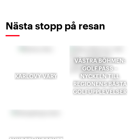
Nästa stopp på resan
VÄSTRA BÖHMEN:
GOLF PASS –
KARLOVY VARY
NYCKELN TILL
REGIONENS BÄSTA
GOLFUPPLEVELSER