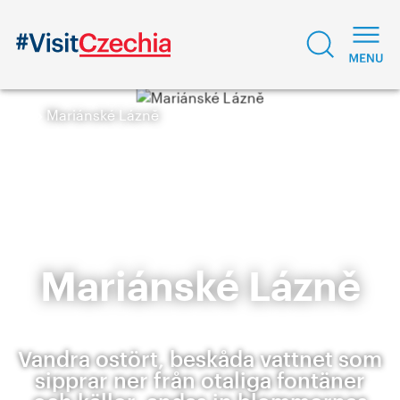
Mariánské Lázně
Mariánské Lázně
Vandra ostört, beskåda vattnet som
sipprar ner från otaliga fontäner