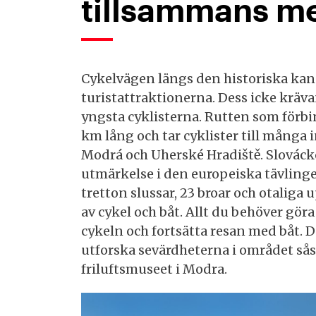
tillsammans me
Cykelvägen längs den historiska kan
turistattraktionerna. Dess icke kräv
yngsta cyklisterna. Rutten som förb
km lång och tar cyklister till många 
Modrá och Uherské Hradiště. Slováck
utmärkelse i den europeiska tävling
tretton slussar, 23 broar och otaliga
av cykel och båt. Allt du behöver gö
cykeln och fortsätta resan med båt. 
utforska sevärdheterna i området s
friluftsmuseet i Modra.