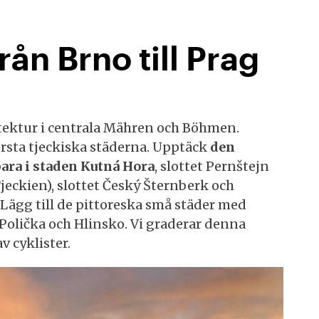
rån Brno till Prag
itektur i centrala Mähren och Böhmen.
örsta tjeckiska städerna. Upptäck
den
ara i staden Kutná Hora
, slottet Pernštejn
Tjeckien), slottet Český Šternberk och
Lägg till de pittoreska små städer med
Polička och Hlinsko. Vi graderar denna
v cyklister.