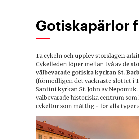
Gotiskapärlor f
Ta cykeln och upplev storslagen ark
Cykelleden löper mellan två av de st
välbevarade gotiska kyrkan St. Barb
(förmodligen det vackraste slottet i 
Santini kyrkan St. John av Nepomuk. 
välbevarade historiska centrum som 
cykeltur som måttlig - för alla typer a