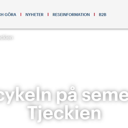
CH GÖRA
NYHETER
RESEINFORMATION
B2B
eckien
ykeln på semes
Tjeckien