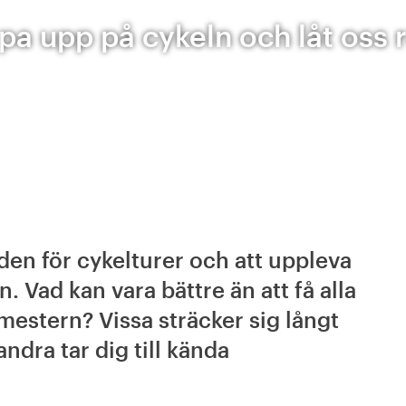
a upp på cykeln och låt oss r
en för cykelturer och att uppleva
. Vad kan vara bättre än att få alla
mestern? Vissa sträcker sig långt
dra tar dig till kända