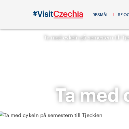
RESMÅL
SE O
Ta med cykeln på semestern till Tj
Ta med c