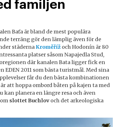
d familjen
alen Baťa är bland de mest populära
ande terräng gör den lämplig även för de
inder städerna
Kroměříž
och Hodonín är 80
intressanta platser såsom Napajedla Stud,
oregionen där kanalen Bata ligger fick en
en EDEN 2011 som bästa turistmål. Med sina
 upplevelser får du den bästa kombinationen
ra är att hoppa ombord båten på kajen ta med
Du kan planera en längre resa och även
åsom
slottet Buchlov
och det arkeologiska