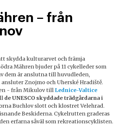
ähren – från
znov
att skydda kulturarvet och främja
ödra Mähren bjuder på 11 cykelleder som
av dem är anslutna till huvudleden,
ansluter Znojmo och Uherské Hradiště.
en - från Mikulov till
Lednice-Valtice
ll
de UNESCO skyddade trädgårdarna i
rna Buchlov slott och klostret Velehrad.
isnande Beskiderna. Cykelrutten graderas
den erfarna såväl som rekreationscyklisten.