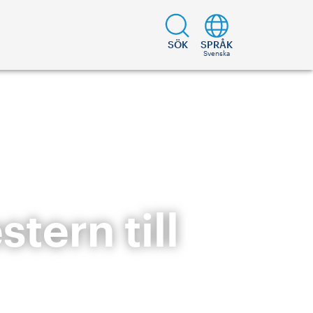
SÖK
SPRÅK
Svenska
tern till