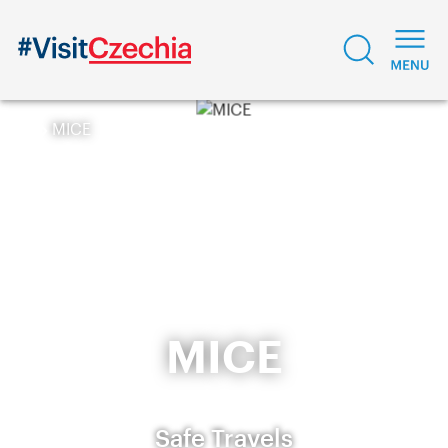
MICE
MICE
Safe Travels