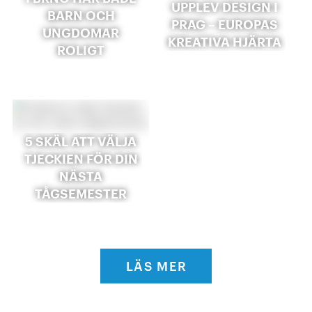
UPPLEV DESIGN I
BARN OCH
PRAG – EUROPAS
UNGDOMAR
KREATIVA HJÄRTA
ROLIGT
5 SKÄL ATT VÄLJA
TJECKIEN FÖR DIN
NÄSTA
TÅGSEMESTER
LÄS MER