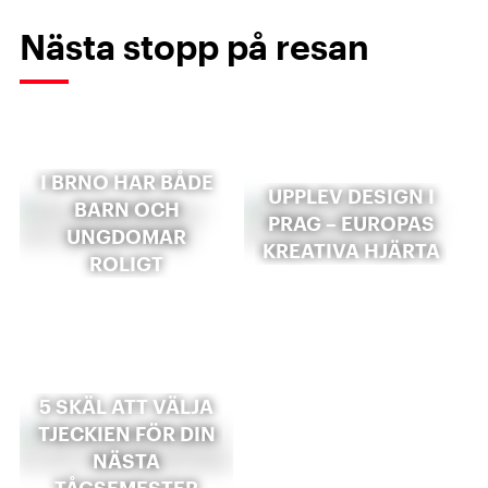
Nästa stopp på resan
I BRNO HAR BÅDE
UPPLEV DESIGN I
BARN OCH
PRAG – EUROPAS
UNGDOMAR
KREATIVA HJÄRTA
ROLIGT
5 SKÄL ATT VÄLJA
TJECKIEN FÖR DIN
NÄSTA