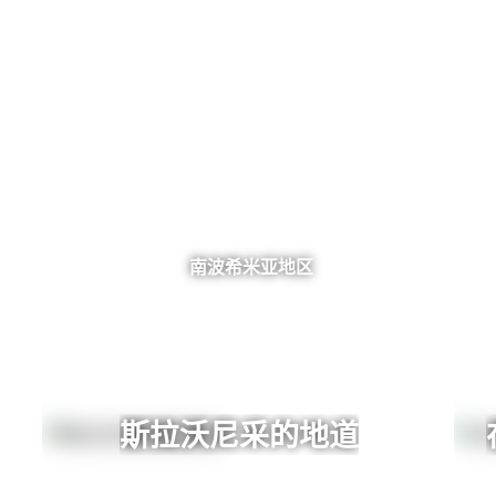
南波希米亚地区
斯拉沃尼采的地道