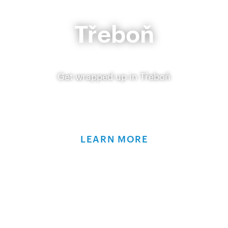
Třeboň
Get wrapped up in Třeboň
LEARN MORE