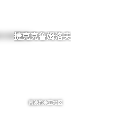
捷克克鲁姆洛夫
南波希米亚地区