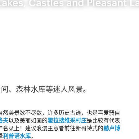
Lakes, Castles and Pleasant 
田间、森林水库等迷人风景。
自然美景数不尽数，许多历史古迹，也是喜爱骑自
洛夫
以及美丽如画的
霍拉搜维采村庄
是比较有代表
产名录上！建议浪漫主意者前往新哥特式的
赫卢博
择
利普诺水库
。