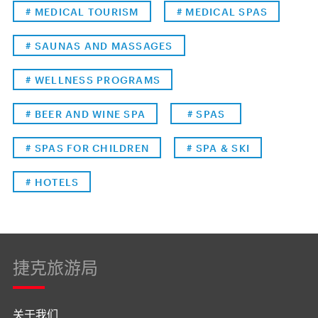
# MEDICAL TOURISM
# MEDICAL SPAS
# SAUNAS AND MASSAGES
# WELLNESS PROGRAMS
# BEER AND WINE SPA
# SPAS
# SPAS FOR CHILDREN
# SPA & SKI
# HOTELS
捷克旅游局
关于我们