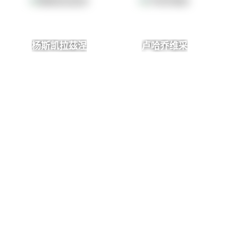
杨斯凯拉茲涅
卢哈乔维采