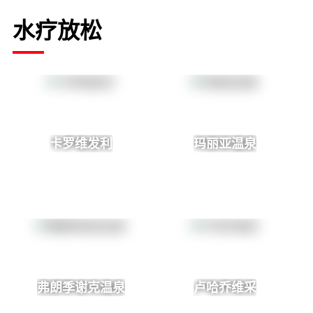
水疗放松
卡罗维发利
玛丽亚温泉
弗朗季谢克温泉
卢哈乔维采