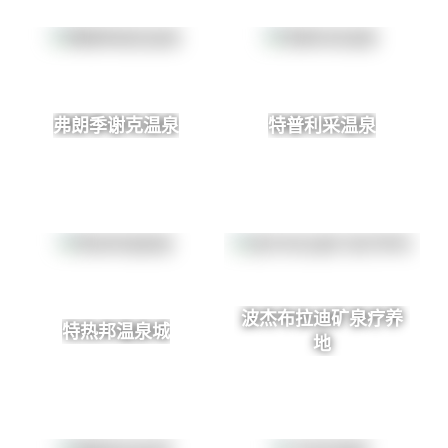
弗朗季谢克温泉
特普利采温泉
波杰布拉迪矿泉疗养
特热邦温泉城
地