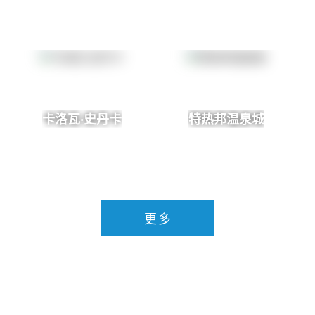
卡洛瓦·史丹卡
特热邦温泉城
更多