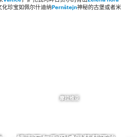
文化珍宝如佩尔什迪纳
Pernštejn
神秘的古堡或者米
摩拉维亚