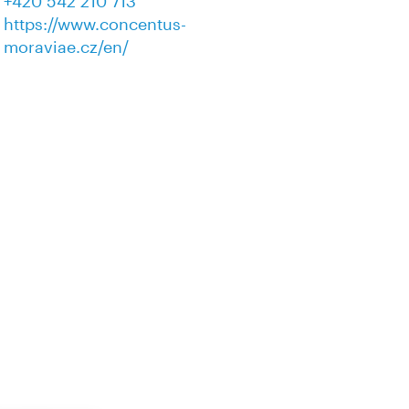
+420 542 210 713
https://www.concentus-
moraviae.cz/en/