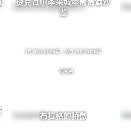
拉
捷克瓦尔季采城堡葡萄酒沙
龙
1月 31日 2026年
-
12月 21日 2026年
布拉格
洛
布拉格的骄傲