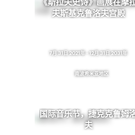
《斯拉夫史诗》画展在摩
夫斯基克鲁洛夫宫殿
7月 31日 2021年
-
12月 31日 2031年
南波希米亚地区
国际音乐节，捷克克鲁姆
夫