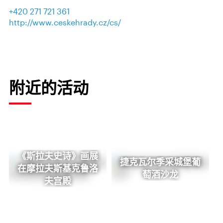
+420 271 721 361
http://www.ceskehrady.cz/cs/
附近的活动
《斯拉夫史诗》画展
捷克瓦尔季采城堡葡
在摩拉夫斯基克鲁洛
萄酒沙龙
夫宫殿