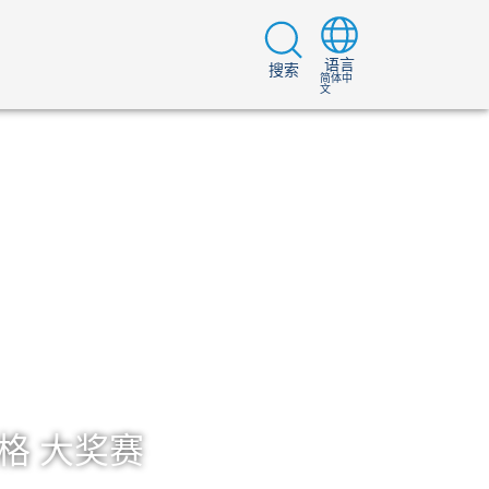
语言
搜索
简体中
文
格 大奖赛