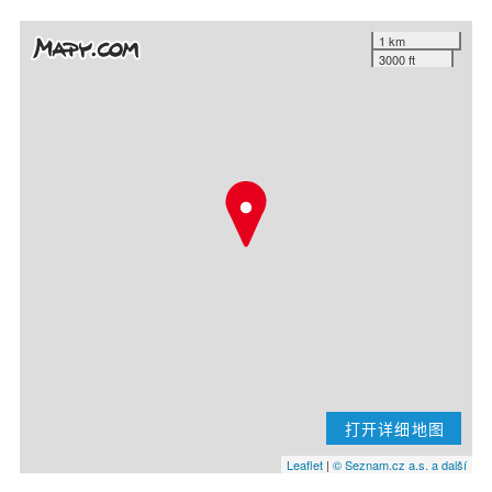
1 km
3000 ft
打开详细地图
Leaflet
|
© Seznam.cz a.s. a další