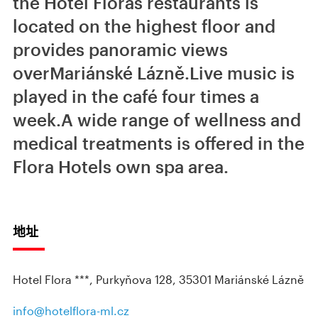
the Hotel Floras restaurants is
located on the highest floor and
provides panoramic views
overMariánské Lázně.Live music is
played in the café four times a
week.A wide range of wellness and
medical treatments is offered in the
Flora Hotels own spa area.
地址
Hotel Flora ***, Purkyňova 128, 35301 Mariánské Lázně
info@hotelflora-ml.cz