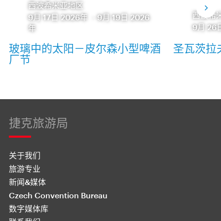
西波希米亚地区
西波希
9月 17日 2026年
-
9月 19日 2026
9月 26
年
玻璃中的太阳－皮尔森小型啤酒
圣瓦茨拉
厂节
捷克旅游局
关于我们
旅游专业
新闻&媒体
Czech Convention Bureau
数字媒体库