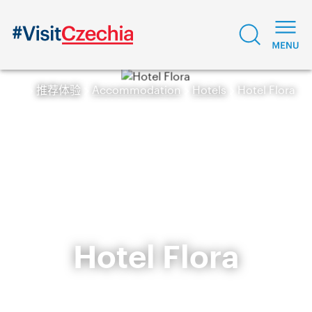
推荐体验
Accommodation
Hotels
Hotel Flora
Hotel Flora