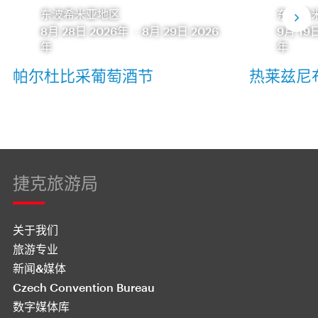
东波希米亚地区
东波希
8月 28日 2026年
-
8月 29日 2026
9月 19
年
年
帕尔杜比采葡萄酒节
热莱兹尼
捷克旅游局
关于我们
旅游专业
新闻&媒体
Czech Convention Bureau
数字媒体库