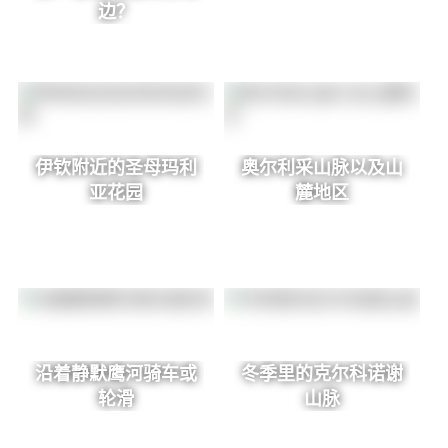
边？
伊钦附近的圣母玛利
奥尔利采山脉以及山
亚花园
麓地区
沿着静默鹰河骑车或
冬季里的克尔科诺谢
轮滑
山脉