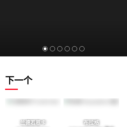
下一个
兰德若恩卡
布拉格