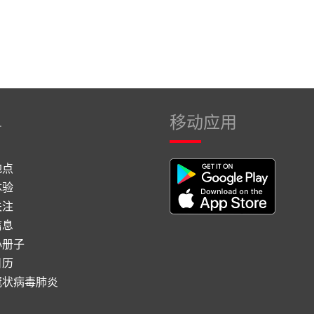
单
移动应用
地点
体验
关注
信息
小册子
日历
冠状病毒肺炎