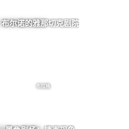
布尔诺的雅那切克剧院
布拉格