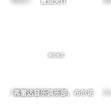
鲁道夫厅
摩拉维亚
弗雷达音乐俱乐部，布尔诺