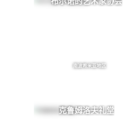
布尔诺的艺术家协会
南波希米亚地区
克鲁姆洛夫礼堂