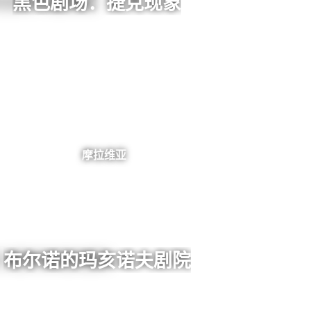
黑色剧场：捷克现象
摩拉维亚
布尔诺的玛亥诺夫剧院