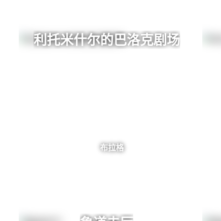
利托米什尔的巴洛克剧场
布拉格