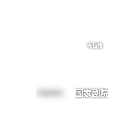
布拉格
国家剧院