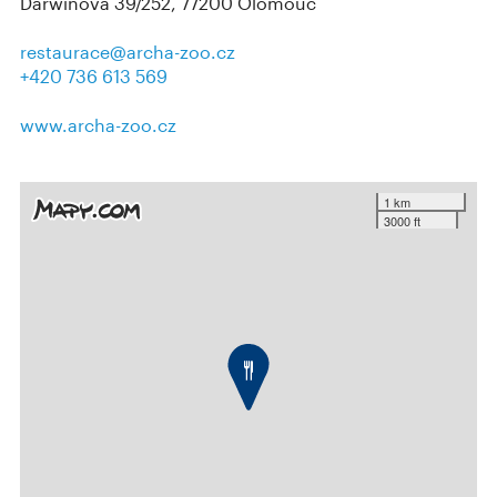
Darwinova 39/252, 77200 Olomouc
restaurace@archa-zoo.cz
+420 736 613 569
www.archa-zoo.cz
1 km
3000 ft