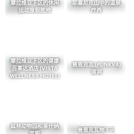
摩拉维亚下区的休闲
耶塞尼克山中的温泉
运动度假胜地
疗养
摩拉维亚下区的健康
普恩克瓦 (PUNKVA)
百事达酒店 (VISTA
溶洞
WELLNESS HOTEL)
兹林动物园和莱什纳
普恩克瓦地下河
宫殿