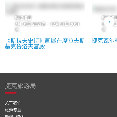
摩拉维亚
摩拉维
7月 31日 2021年
-
12月 31日 2031
1月 31
年
年
《斯拉夫史诗》画展在摩拉夫斯
捷克瓦尔
基克鲁洛夫宫殿
捷克旅游局
关于我们
旅游专业
新闻&媒体