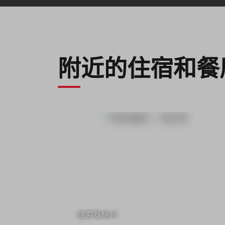
附近的住宿和餐
維索基納州