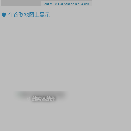
Leaflet
|
© Seznam.cz a.s. a další
在谷歌地图上显示
維索基納州