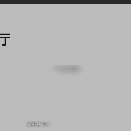
厅
維索基納州