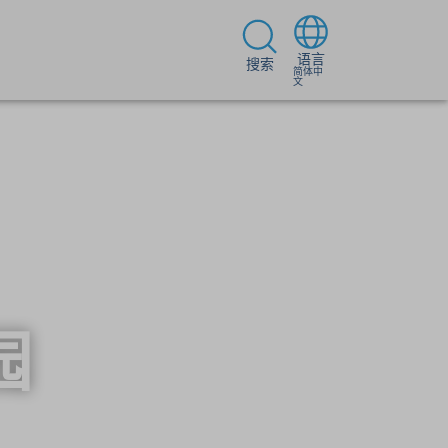
语言
搜索
简体中
文
园