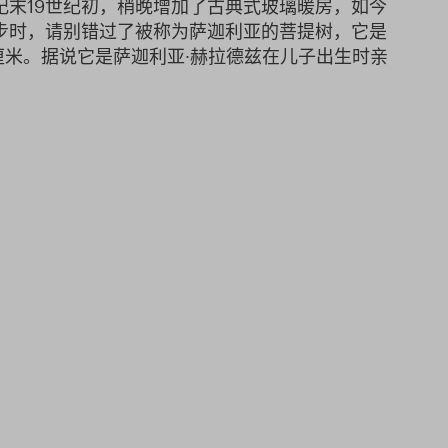
纪末19世纪初，稍晚增加了古典式玻璃暖房，如今
步时，请别错过了被称为萨迦利亚的菩提树，它是
厘米。据说它是萨迦利亚∙赫拉德兹在儿子出生时亲