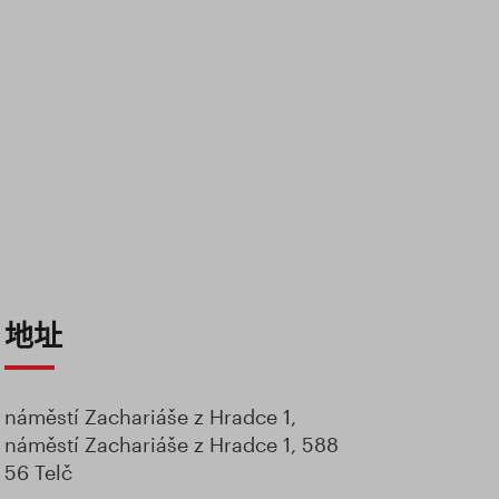
地址
náměstí Zachariáše z Hradce 1,
náměstí Zachariáše z Hradce 1, 588
56 Telč