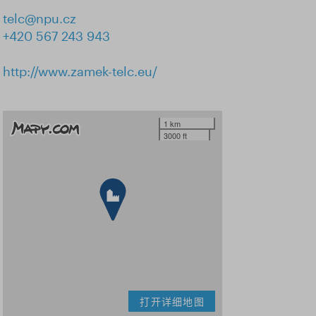
telc@npu.cz
+420 567 243 943
http://www.zamek-telc.eu/
1 km
3000 ft
打开详细地图