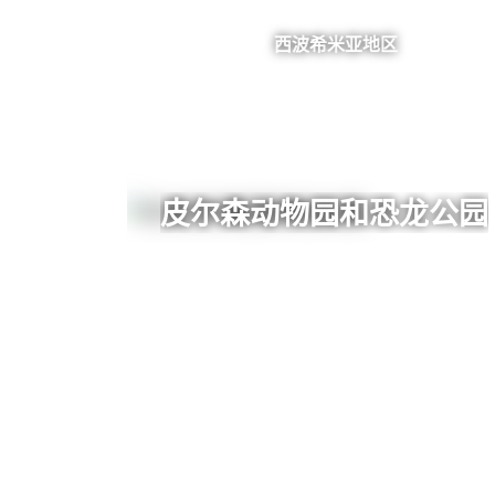
西波希米亚地区
皮尔森动物园和恐龙公园