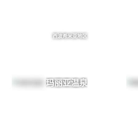
西波希米亚地区
玛丽亚温泉