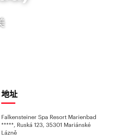
美
地址
Falkensteiner Spa Resort Marienbad
*****, Ruská 123, 35301 Mariánské
Lázně