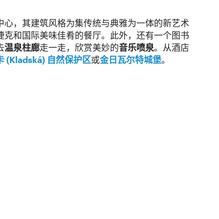
中心，其建筑风格为集传统与典雅为一体的新艺术
捷克和国际美味佳肴的餐厅。此外，还有一个图书
去
温泉柱廊
走一走，欣赏美妙的
音乐喷泉
。从酒店
(Kladská) 自然保护区
或
金日瓦尔特城堡
。