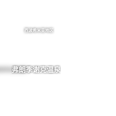
西波希米亚地区
弗朗季谢克温泉