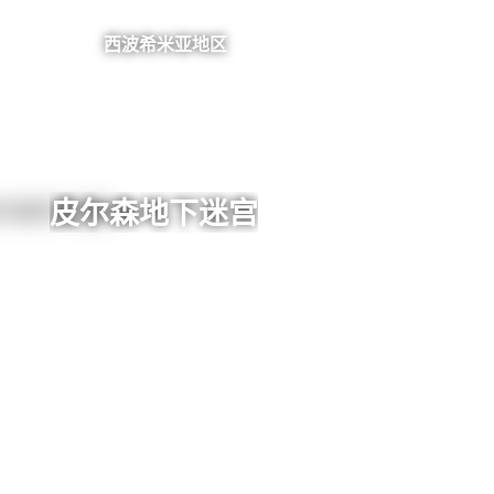
西波希米亚地区
皮尔森地下迷宫